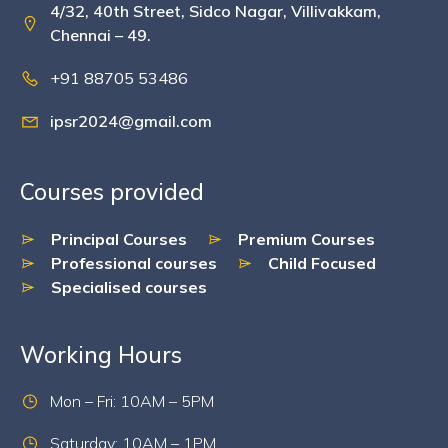
4/32, 40th Street, Sidco Nagar, Villivakkam,
Chennai – 49.
+91 88705 53486
ipsr2024@gmail.com
Courses provided
Principal Courses
Premium Courses
Professional courses
Child Focused
Specialised courses
Working Hours
Mon – Fri: 10AM – 5PM
Saturday: 10AM – 1PM