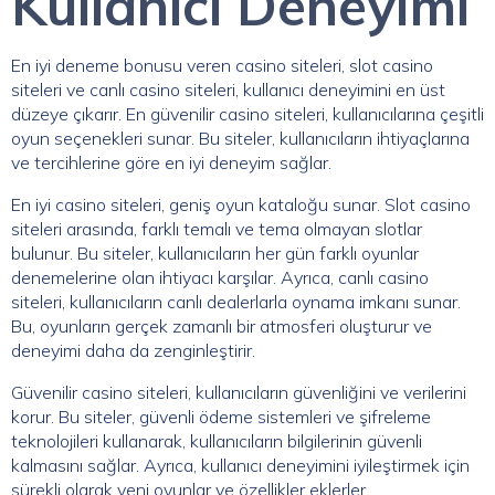
Kullanıcı Deneyimi
En iyi deneme bonusu veren casino siteleri, slot casino
siteleri ve canlı casino siteleri, kullanıcı deneyimini en üst
düzeye çıkarır. En güvenilir casino siteleri, kullanıcılarına çeşitli
oyun seçenekleri sunar. Bu siteler, kullanıcıların ihtiyaçlarına
ve tercihlerine göre en iyi deneyim sağlar.
En iyi casino siteleri, geniş oyun kataloğu sunar. Slot casino
siteleri arasında, farklı temalı ve tema olmayan slotlar
bulunur. Bu siteler, kullanıcıların her gün farklı oyunlar
denemelerine olan ihtiyacı karşılar. Ayrıca, canlı casino
siteleri, kullanıcıların canlı dealerlarla oynama imkanı sunar.
Bu, oyunların gerçek zamanlı bir atmosferi oluşturur ve
deneyimi daha da zenginleştirir.
Güvenilir casino siteleri, kullanıcıların güvenliğini ve verilerini
korur. Bu siteler, güvenli ödeme sistemleri ve şifreleme
teknolojileri kullanarak, kullanıcıların bilgilerinin güvenli
kalmasını sağlar. Ayrıca, kullanıcı deneyimini iyileştirmek için
sürekli olarak yeni oyunlar ve özellikler eklerler.