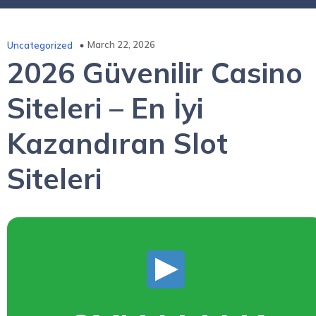
March 22, 2026
Uncategorized
2026 Güvenilir Casino
Siteleri – En İyi
Kazandıran Slot
Siteleri