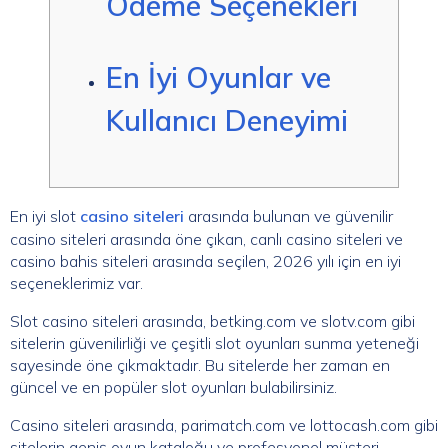
Ödeme Seçenekleri
En İyi Oyunlar ve
Kullanıcı Deneyimi
En iyi slot
casino siteleri
arasında bulunan ve güvenilir
casino siteleri arasında öne çıkan, canlı casino siteleri ve
casino bahis siteleri arasında seçilen, 2026 yılı için en iyi
seçeneklerimiz var.
Slot casino siteleri arasında, betking.com ve slotv.com gibi
sitelerin güvenilirliği ve çeşitli slot oyunları sunma yeteneği
sayesinde öne çıkmaktadır. Bu sitelerde her zaman en
güncel ve en popüler slot oyunları bulabilirsiniz.
Casino siteleri arasında, parimatch.com ve lottocash.com gibi
sitelerin geniş oyun kataloğu ve profesyonel müşteri