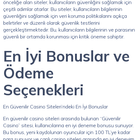
önceliğe alan siteler, kullanıcıların güvenliğini sağlamak için
çeşitli adımlar atarlar. Bu siteler, kullanıcıların bilgilerinin
güvenliğini sağlamak için veri koruma politikalarını açıkça
belirtirler ve düzenli olarak güvenlik testlerini
gerçekleştirmektedir. Bu, kullanıcıların bilgilerinin ve parasının
güvenli bir ortamda korunması için kritik öneme sahiptir.
En İyi Bonuslar ve
Ödeme
Seçenekleri
En Güvenilir Casino Siteleri’ndeki En İyi Bonuslar
En güvenilir casino siteleri arasında bulunan “Güvenilir
Casino” sitesi, kullanıcılarına en iyi deneme bonusu sunuyor.
Bu bonus, yeni kaydolunan oyuncular için 100 TL’ye kadar
para sunuyor ve canlı casino siteleri arasında en iyi deneyim