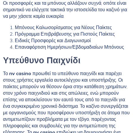
Οι προσφορές και τα μπόνους αλλάζουν συχνά, οπότε είναι
σημαντικό να ελέγχετε τακτικά την ιστοσελίδα του καζινό για
να μην χάσετε καμία ευκαιρία.
Μπόνους Καλωσορίσματος για Νέους Παίκτες
Πρόγραμμα Επιβράβευσης για Πιστούς Παίκτες
Ειδικές Προσφορές και Διαγωνισμοί
Επαναφόρτιση Ημερήσιων/Εβδομαδιαίων Μπόνους
Υπεύθυνο Παιχνίδι
Το
nv casino
προωθεί το υπεύθυνο παιχνίδι και παρέχει
στους χρήστες εργαλεία αυτοελέγχου και υποστήριξης. Οι
παίκτες μπορούν να θέσουν όρια στην κατάθεση χρημάτων,
στον χρόνο παιχνιδιού και στις απώλειες, ενώ μπορούν
επίσης να αποκλείσουν τον εαυτό τους από το παιχνίδι για
ένα συγκεκριμένο χρονικό διάστημα. Το καζίνο συνεργάζεται
με οργανισμούς που προσφέρουν υποστήριξη σε άτομα που
αντιμετωπίζουν προβλήματα με τον τζόγο, παρέχοντας
πληροφορίες και συμβουλές για την αντιμετώπιση της
εξάρτησης. Το
nv casino
επιδιώκει να δημιουργήσει ένα