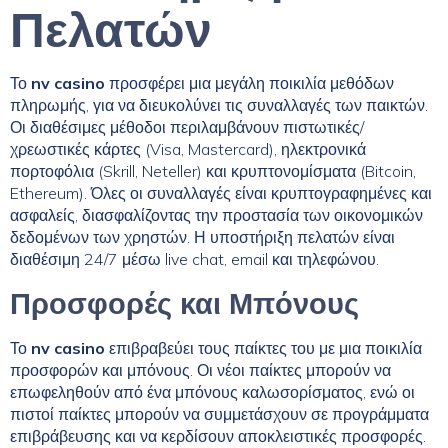
Πελατών
Το
nv casino
προσφέρει μια μεγάλη ποικιλία μεθόδων
πληρωμής, για να διευκολύνει τις συναλλαγές των παικτών.
Οι διαθέσιμες μέθοδοι περιλαμβάνουν πιστωτικές/
χρεωστικές κάρτες (Visa, Mastercard), ηλεκτρονικά
πορτοφόλια (Skrill, Neteller) και κρυπτονομίσματα (Bitcoin,
Ethereum). Όλες οι συναλλαγές είναι κρυπτογραφημένες και
ασφαλείς, διασφαλίζοντας την προστασία των οικονομικών
δεδομένων των χρηστών. Η υποστήριξη πελατών είναι
διαθέσιμη 24/7 μέσω live chat, email και τηλεφώνου.
Προσφορές και Μπόνους
Το
nv casino
επιβραβεύει τους παίκτες του με μια ποικιλία
προσφορών και μπόνους. Οι νέοι παίκτες μπορούν να
επωφεληθούν από ένα μπόνους καλωσορίσματος, ενώ οι
πιστοί παίκτες μπορούν να συμμετάσχουν σε προγράμματα
επιβράβευσης και να κερδίσουν αποκλειστικές προσφορές.