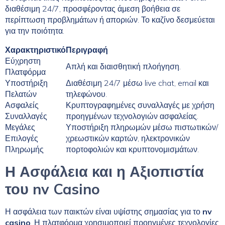
διαθέσιμη 24/7, προσφέροντας άμεση βοήθεια σε
περίπτωση προβλημάτων ή αποριών. Το καζίνο δεσμεύεται
για την ποιότητα.
Χαρακτηριστικό
Περιγραφή
Εύχρηστη
Απλή και διαισθητική πλοήγηση.
Πλατφόρμα
Υποστήριξη
Διαθέσιμη 24/7 μέσω live chat, email και
Πελατών
τηλεφώνου.
Ασφαλείς
Κρυπτογραφημένες συναλλαγές με χρήση
Συναλλαγές
προηγμένων τεχνολογιών ασφαλείας.
Μεγάλες
Υποστήριξη πληρωμών μέσω πιστωτικών/
Επιλογές
χρεωστικών καρτών, ηλεκτρονικών
Πληρωμής
πορτοφολιών και κρυπτονομισμάτων.
Η Ασφάλεια και η Αξιοπιστία
του nv Casino
Η ασφάλεια των παικτών είναι υψίστης σημασίας για το
nv
casino
. Η πλατφόρμα χρησιμοποιεί προηγμένες τεχνολογίες