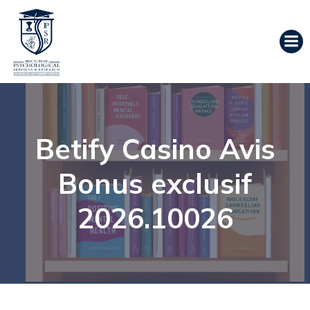
Betify Casino Avis
Bonus exclusif
2026.10026