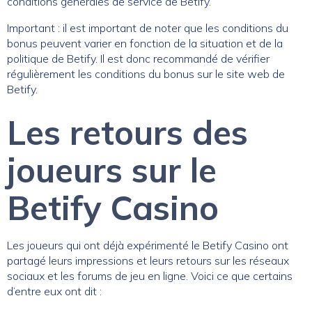
conditions générales de service de Betify.
Important : il est important de noter que les conditions du
bonus peuvent varier en fonction de la situation et de la
politique de Betify. Il est donc recommandé de vérifier
régulièrement les conditions du bonus sur le site web de
Betify.
Les retours des
joueurs sur le
Betify Casino
Les joueurs qui ont déjà expérimenté le Betify Casino ont
partagé leurs impressions et leurs retours sur les réseaux
sociaux et les forums de jeu en ligne. Voici ce que certains
d’entre eux ont dit :