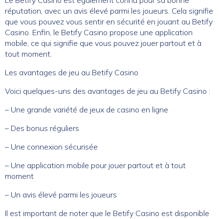
Le Betify Casino est également connu pour sa bonne
réputation, avec un avis élevé parmi les joueurs. Cela signifie
que vous pouvez vous sentir en sécurité en jouant au Betify
Casino. Enfin, le Betify Casino propose une application
mobile, ce qui signifie que vous pouvez jouer partout et à
tout moment.
Les avantages de jeu au Betify Casino
Voici quelques-uns des avantages de jeu au Betify Casino :
– Une grande variété de jeux de casino en ligne
– Des bonus réguliers
– Une connexion sécurisée
– Une application mobile pour jouer partout et à tout
moment
– Un avis élevé parmi les joueurs
Il est important de noter que le Betify Casino est disponible