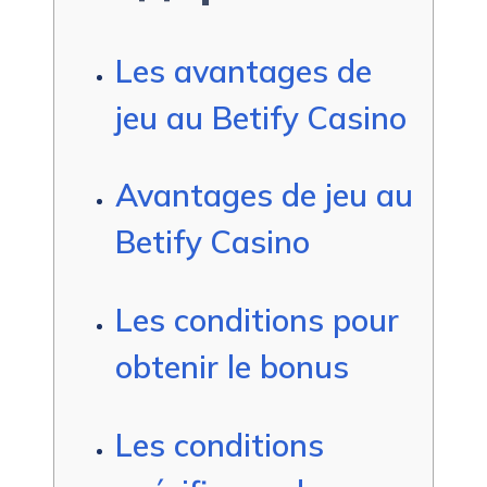
Les avantages de
jeu au Betify Casino
Avantages de jeu au
Betify Casino
Les conditions pour
obtenir le bonus
Les conditions