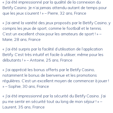
« J’ai été impressionné par la qualité de la connexion du
Betify Casino. Je n’ai jamais attendu autant de temps pour
que les jeux s’ourent ! » – Pierre, 32 ans, France
« J’ai aimé la variété des jeux proposés par le Betify Casino, y
compris les jeux de sport, comme le football et le tennis.
C’est un excellent choix pour les amateurs de sport ! » –
Marie, 28 ans, France
« J’ai été surpris par la facilité d’utilisation de l’application
Betify. C’est très intuitif et facile à utiliser, même pour les
débutants ! » – Antoine, 25 ans, France
« J’ai apprécié les bonus offerts par le Betify Casino,
notamment le bonus de bienvenue et les promotions
régulières. C’est un excellent moyen de commencer à jouer !
» – Sophie, 30 ans, France
« J’ai été impressionné par la sécurité du Betify Casino. J’ai
pu me sentir en sécurité tout au long de mon séjour ! » –
Laurent, 35 ans, France