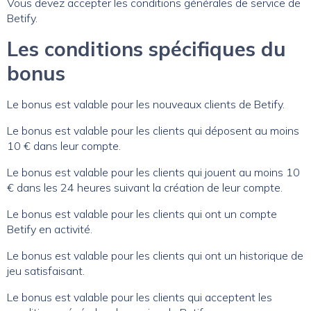
Vous devez accepter les conditions générales de service de
Betify.
Les conditions spécifiques du
bonus
Le bonus est valable pour les nouveaux clients de Betify.
Le bonus est valable pour les clients qui déposent au moins
10 € dans leur compte.
Le bonus est valable pour les clients qui jouent au moins 10
€ dans les 24 heures suivant la création de leur compte.
Le bonus est valable pour les clients qui ont un compte
Betify en activité.
Le bonus est valable pour les clients qui ont un historique de
jeu satisfaisant.
Le bonus est valable pour les clients qui acceptent les