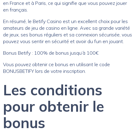
en France et à Paris, ce qui signifie que vous pouvez jouer
en français.
En résumé, le Betify Casino est un excellent choix pour les
amateurs de jeu de casino en ligne. Avec sa grande variété
de jeux, ses bonus réguliers et sa connexion sécurisée, vous
pouvez vous sentir en sécurité et avoir du fun en jouant.
Bonus Betify : 100% de bonus jusqu’à 100€
Vous pouvez obtenir ce bonus en utilisant le code
BONUSBETIFY lors de votre inscription.
Les conditions
pour obtenir le
bonus