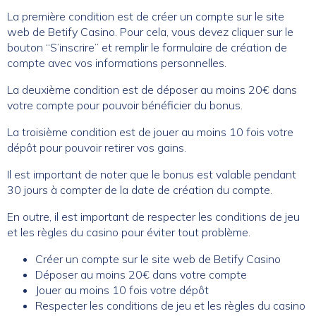
La première condition est de créer un compte sur le site
web de Betify Casino. Pour cela, vous devez cliquer sur le
bouton “S’inscrire” et remplir le formulaire de création de
compte avec vos informations personnelles.
La deuxième condition est de déposer au moins 20€ dans
votre compte pour pouvoir bénéficier du bonus.
La troisième condition est de jouer au moins 10 fois votre
dépôt pour pouvoir retirer vos gains.
Il est important de noter que le bonus est valable pendant
30 jours à compter de la date de création du compte.
En outre, il est important de respecter les conditions de jeu
et les règles du casino pour éviter tout problème.
Créer un compte sur le site web de Betify Casino
Déposer au moins 20€ dans votre compte
Jouer au moins 10 fois votre dépôt
Respecter les conditions de jeu et les règles du casino