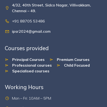
4/32, 40th Street, Sidco Nagar, Villivakkam,
Chennai – 49.
+91 88705 53486
ipsr2024@gmail.com
Courses provided
Principal Courses
Premium Courses
Professional courses
Child Focused
Specialised courses
Working Hours
Mon – Fri: 10AM – 5PM