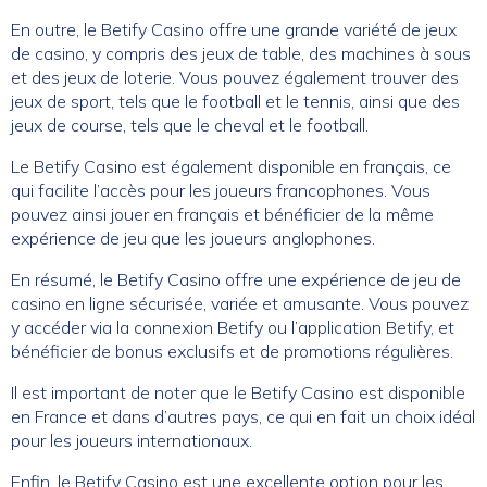
En outre, le Betify Casino offre une grande variété de jeux
de casino, y compris des jeux de table, des machines à sous
et des jeux de loterie. Vous pouvez également trouver des
jeux de sport, tels que le football et le tennis, ainsi que des
jeux de course, tels que le cheval et le football.
Le Betify Casino est également disponible en français, ce
qui facilite l’accès pour les joueurs francophones. Vous
pouvez ainsi jouer en français et bénéficier de la même
expérience de jeu que les joueurs anglophones.
En résumé, le Betify Casino offre une expérience de jeu de
casino en ligne sécurisée, variée et amusante. Vous pouvez
y accéder via la connexion Betify ou l’application Betify, et
bénéficier de bonus exclusifs et de promotions régulières.
Il est important de noter que le Betify Casino est disponible
en France et dans d’autres pays, ce qui en fait un choix idéal
pour les joueurs internationaux.
Enfin, le Betify Casino est une excellente option pour les