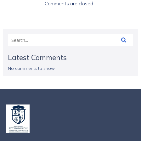
Comments are closed
Latest Comments
No comments to show.