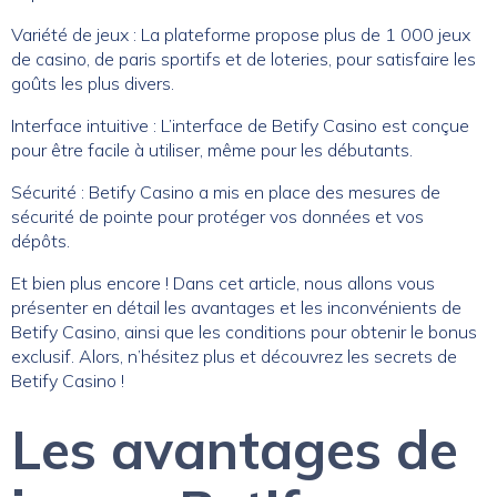
Variété de jeux : La plateforme propose plus de 1 000 jeux
de casino, de paris sportifs et de loteries, pour satisfaire les
goûts les plus divers.
Interface intuitive : L’interface de Betify Casino est conçue
pour être facile à utiliser, même pour les débutants.
Sécurité : Betify Casino a mis en place des mesures de
sécurité de pointe pour protéger vos données et vos
dépôts.
Et bien plus encore ! Dans cet article, nous allons vous
présenter en détail les avantages et les inconvénients de
Betify Casino, ainsi que les conditions pour obtenir le bonus
exclusif. Alors, n’hésitez plus et découvrez les secrets de
Betify Casino !
Les avantages de