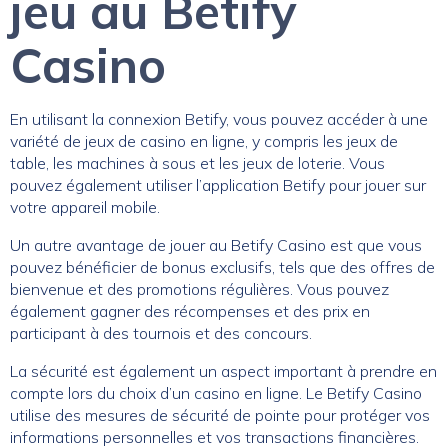
jeu au Betify
Casino
En utilisant la connexion Betify, vous pouvez accéder à une
variété de jeux de casino en ligne, y compris les jeux de
table, les machines à sous et les jeux de loterie. Vous
pouvez également utiliser l’application Betify pour jouer sur
votre appareil mobile.
Un autre avantage de jouer au Betify Casino est que vous
pouvez bénéficier de bonus exclusifs, tels que des offres de
bienvenue et des promotions régulières. Vous pouvez
également gagner des récompenses et des prix en
participant à des tournois et des concours.
La sécurité est également un aspect important à prendre en
compte lors du choix d’un casino en ligne. Le Betify Casino
utilise des mesures de sécurité de pointe pour protéger vos
informations personnelles et vos transactions financières.