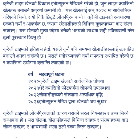
क्रेजी टाइम खेलको विकास इभोल्युसन गेमिङले गरेको हो, जुन लाइभ क्यासिनो
खेलहरू बनाउने अग्रणी कम्पनी हो। यस खेललाई सन् २०२० मा सार्वजनिक
गरिएको थियो, र यो निकै छिट्टै लोकप्रिय बन्यो। क्रेजी टाइमको अवधारणा
एकदमै नयाँ र आकर्षक छ, जसमा खेलाडीहरूले विभिन्न गुणकहरूमा दाउ खेल्न
सक्छन्। यस खेलको मुख्य उद्देश्य भनेको भाग्यको साथमा सही भविष्यवाणी गरेर
ठूलो पुरस्कार जित्नु हो।
क्रेजी टाइमको इतिहास हेर्दा, यसले कुनै पनि समयमा खेलाडीहरूलाई उत्साहित
बनाउने क्षमता राखेको छ। यसले मनोरञ्जनको नयाँ मापदण्ड स्थापित गरेको छ
र क्यासिनो उद्योगमा क्रान्ति ल्याएको छ।
वर्ष
महत्वपूर्ण घटना
२०२०
क्रेजी टाइम खेलको सार्वजनिक घोषणा
२०२१
धेरै क्यासिनो प्लेटफर्ममा खेलको उपलब्धता
२०२२
खेलाडीहरूको संख्यामा अत्यधिक वृद्धि
२०२३
इभोल्युसन गेमिङ द्वारा खेलको थप सुधार
क्रेजी टाइमको लोकप्रियताको कारण यसको सरल नियमहरू र उच्च जित्ने
सम्भावना हो। यस खेलमा, खेलाडीहरूले विभिन्न रंगहरू र संख्याहरूमा दाउ
खेल्न सक्छन्, र भाग्यशाली भएमा ठूलो रकम जित्न सक्छन्।