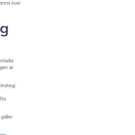
tanna över
ng
ntiella
ngen är
trategi,
fta
 gäller
ara