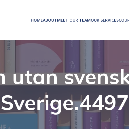
HOME
ABOUT
MEET OUR TEAM
OUR SERVICES
COUR
 utan svensk 
Sverige.4497