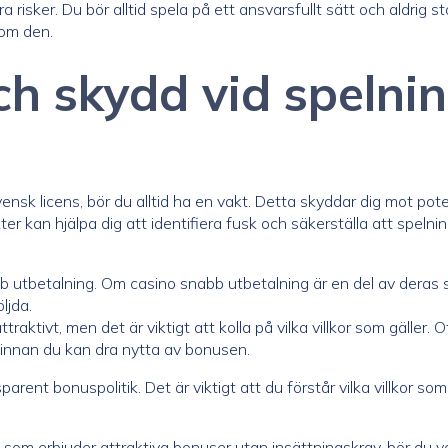
 risker. Du bör alltid spela på ett ansvarsfullt sätt och aldrig s
nom den.
ch skydd vid spelni
nsk licens, bör du alltid ha en vakt. Detta skyddar dig mot pote
kter kan hjälpa dig att identifiera fusk och säkerställa att spelni
bb utbetalning. Om casino snabb utbetalning är en del av deras s
ljda.
aktivt, men det är viktigt att kolla på vilka villkor som gäller. O
 innan du kan dra nytta av bonusen.
rent bonuspolitik. Det är viktigt att du förstår vilka villkor som
 som erbjuder attraktiva bonuser utan insättningskrav, bör du v