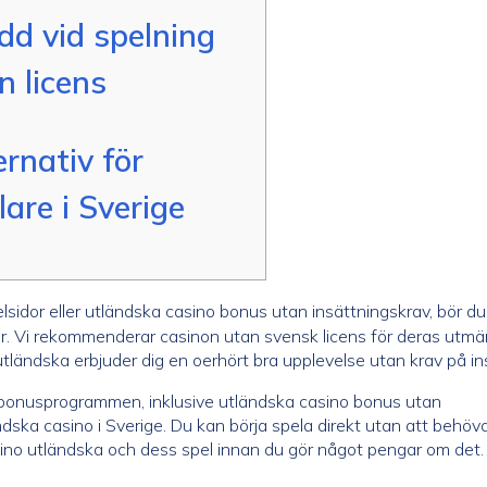
dd vid spelning
n licens
ernativ för
lare i Sverige
lsidor eller utländska casino bonus utan insättningskrav, bör du
er. Vi rekommenderar casinon utan svensk licens för deras utmä
tländska erbjuder dig en oerhört bra upplevelse utan krav på in
bonusprogrammen, inklusive utländska casino bonus utan
ländska casino i Sverige. Du kan börja spela direkt utan att behöv
casino utländska och dess spel innan du gör något pengar om det.