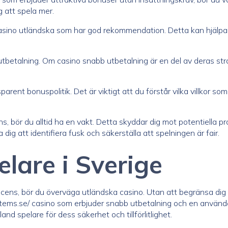
ig att spela mer.
 casino utländska som har god rekommendation. Detta kan hjälpa 
 utbetalning. Om casino snabb utbetalning är en del av deras str
rent bonuspolitik. Det är viktigt att du förstår vilka villkor som
ns, bör du alltid ha en vakt. Detta skyddar dig mot potentiella p
a dig att identifiera fusk och säkerställa att spelningen är fair.
elare i Sverige
licens, bör du överväga utländska casino. Utan att begränsa dig t
tems.se/ casino som erbjuder snabb utbetalning och en använd
d spelare för dess säkerhet och tillförlitlighet.