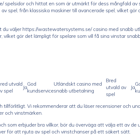
/ spelsidor och hittat en som är utmärkt för dess mångfald av 
v spel, från klassiska maskiner till avancerade spel, vilket gör 
 du väljer https://wastewatersystems.se/ casino med snabb ut
ilket gör det lämpligt för spelare som vill få sina vinstar snabb
Bred
red utvald
God
Utländskt casino med
G
Ja
utvald av
Ja
v spel
kundservice
snabb utbetalning
ku
spel
ch tillförlitligt. Vi rekommenderar att du läser recensioner och u
gler och vinstmärken.
 och som erbjuder bra villkor, bör du överväga att välja ett av de
r för att njuta av spel och vinstchanser på ett säkert sätt.