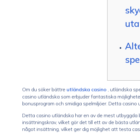
sky
uta
Alt
spe
Om du söker bättre
utländska casino
, utländska spe
casino utländska som erbjuder fantastiska möjlighet
bonusprogram och smidiga spelmiljöer. Detta casino u
Detta casino utländska har en av de mest utbyggda 
insättningskrav, vilket gör det till ett av de bästa ut
något insättning, vilket ger dig möjlighet att testa 