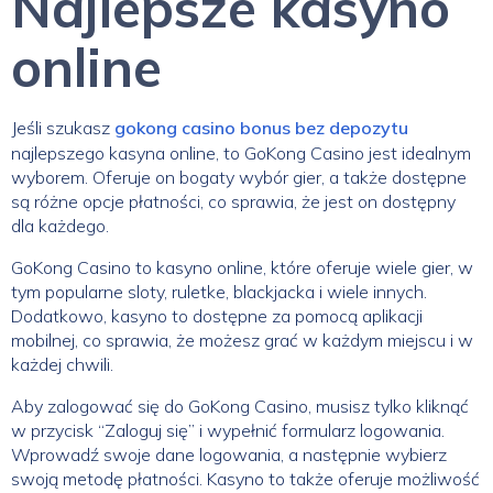
Najlepsze kasyno
online
Jeśli szukasz
gokong casino bonus bez depozytu
najlepszego kasyna online, to GoKong Casino jest idealnym
wyborem. Oferuje on bogaty wybór gier, a także dostępne
są różne opcje płatności, co sprawia, że jest on dostępny
dla każdego.
GoKong Casino to kasyno online, które oferuje wiele gier, w
tym popularne sloty, ruletke, blackjacka i wiele innych.
Dodatkowo, kasyno to dostępne za pomocą aplikacji
mobilnej, co sprawia, że możesz grać w każdym miejscu i w
każdej chwili.
Aby zalogować się do GoKong Casino, musisz tylko kliknąć
w przycisk “Zaloguj się” i wypełnić formularz logowania.
Wprowadź swoje dane logowania, a następnie wybierz
swoją metodę płatności. Kasyno to także oferuje możliwość