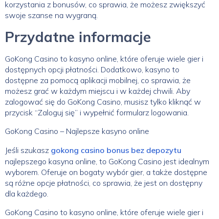
korzystania z bonusów, co sprawia, że możesz zwiększyć
swoje szanse na wygraną.
Przydatne informacje
GoKong Casino to kasyno online, które oferuje wiele gier i
dostępnych opcji płatności. Dodatkowo, kasyno to
dostępne za pomocą aplikacji mobilnej, co sprawia, że
możesz grać w każdym miejscu i w każdej chwili. Aby
zalogować się do GoKong Casino, musisz tylko kliknąć w
przycisk “Zaloguj się” i wypełnić formularz logowania.
GoKong Casino – Najlepsze kasyno online
Jeśli szukasz
gokong casino bonus bez depozytu
najlepszego kasyna online, to GoKong Casino jest idealnym
wyborem. Oferuje on bogaty wybór gier, a także dostępne
są różne opcje płatności, co sprawia, że jest on dostępny
dla każdego.
GoKong Casino to kasyno online, które oferuje wiele gier i