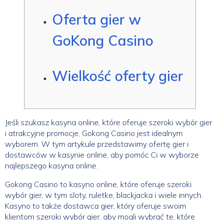
Oferta gier w
GoKong Casino
Wielkość oferty gier
Jeśli szukasz kasyna online, które oferuje szeroki wybór gier
i atrakcyjne promocje, Gokong Casino jest idealnym
wyborem. W tym artykule przedstawimy ofertę gier i
dostawców w kasynie online, aby pomóc Ci w wyborze
najlepszego kasyna online.
Gokong Casino to kasyno online, które oferuje szeroki
wybór gier, w tym sloty, ruletke, blackjacka i wiele innych.
Kasyno to także dostawca gier, który oferuje swoim
klientom szeroki wybór gier, aby mogli wybrać te, które