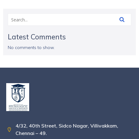
Latest Comments
No comments to show.
4/32, 40th Street, Sidco Nagar, Villivakkam,
Chennai – 49.