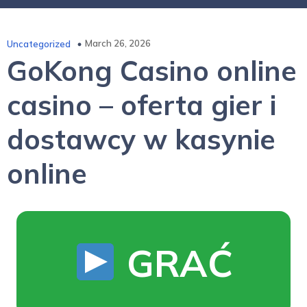
March 26, 2026
Uncategorized
GoKong Casino online
casino – oferta gier i
dostawcy w kasynie
online
GRAĆ