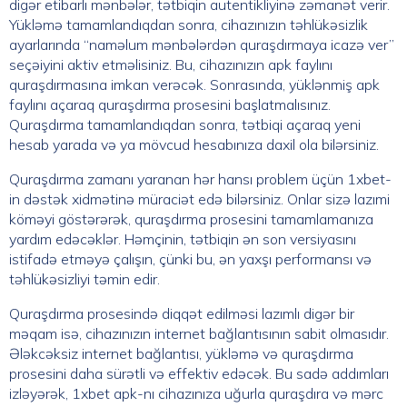
digər etibarlı mənbələr, tətbiqin autentikliyinə zəmanət verir.
Yükləmə tamamlandıqdan sonra, cihazınızın təhlükəsizlik
ayarlarında “naməlum mənbələrdən quraşdırmaya icazə ver”
seçəiyini aktiv etməlisiniz. Bu, cihazınızın apk faylını
quraşdırmasına imkan verəcək. Sonrasında, yüklənmiş apk
faylını açaraq quraşdırma prosesini başlatmalısınız.
Quraşdırma tamamlandıqdan sonra, tətbiqi açaraq yeni
hesab yarada və ya mövcud hesabınıza daxil ola bilərsiniz.
Quraşdırma zamanı yaranan hər hansı problem üçün 1xbet-
in dəstək xidmətinə müraciət edə bilərsiniz. Onlar sizə lazımi
köməyi göstərərək, quraşdırma prosesini tamamlamanıza
yardım edəcəklər. Həmçinin, tətbiqin ən son versiyasını
istifadə etməyə çalışın, çünki bu, ən yaxşı performansı və
təhlükəsizliyi təmin edir.
Quraşdırma prosesində diqqət edilməsi lazımlı digər bir
məqam isə, cihazınızın internet bağlantısının sabit olmasıdır.
Ələkcəksiz internet bağlantısı, yükləmə və quraşdırma
prosesini daha sürətli və effektiv edəcək. Bu sadə addımları
izləyərək, 1xbet apk-nı cihazınıza uğurla quraşdıra və mərc