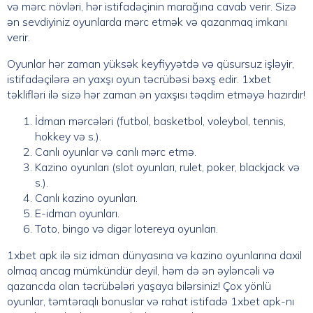
və mərc növləri, hər istifadəçinin marağına cavab verir. Sizə
ən sevdiyiniz oyunlarda mərc etmək və qazanmaq imkanı
verir.
Oyunlar hər zaman yüksək keyfiyyətdə və qüsursuz işləyir,
istifadəçilərə ən yaxşı oyun təcrübəsi bəxş edir. 1xbet
təklifləri ilə sizə hər zaman ən yaxşısı təqdim etməyə hazırdır!
İdman mərcələri (futbol, basketbol, voleybol, tennis,
hokkey və s.).
Canlı oyunlar və canlı mərc etmə.
Kazino oyunları (slot oyunları, rulet, poker, blackjack və
s.).
Canlı kazino oyunları.
E-idman oyunları.
Toto, bingo və digər lotereya oyunları.
1xbet apk ilə siz idman dünyasına və kazino oyunlarına daxil
olmaq ancag mümkündür deyil, həm də ən əyləncəli və
qazancda olan təcrübələri yaşaya bilərsiniz! Çox yönlü
oyunlar, təmtəraqlı bonuslar və rahat istifadə 1xbet apk-nı