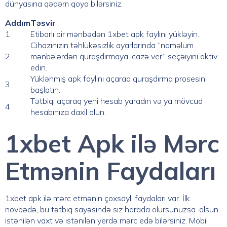
dünyasına qədəm qoya bilərsiniz.
Addım
Təsvir
1
Etibarlı bir mənbədən 1xbet apk faylını yükləyin.
Cihazınızın təhlükəsizlik ayarlarında “naməlum
2
mənbələrdən quraşdırmaya icazə ver” seçəiyini aktiv
edin.
Yüklənmiş apk faylını açaraq quraşdırma prosesini
3
başlatın.
Tətbiqi açaraq yeni hesab yaradın və ya mövcud
4
hesabınıza daxil olun.
1xbet Apk ilə Mərc
Etmənin Faydaları
1xbet apk ilə mərc etmənin çoxsaylı faydaları var. İlk
növbədə, bu tətbiq sayəsində siz harada olursunuzsa-olsun
istənilən vaxt və istənilən yerdə mərc edə bilərsiniz. Mobil