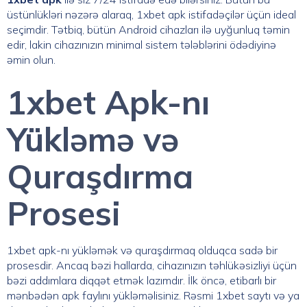
üstünlükləri nəzərə alaraq, 1xbet apk istifadəçilər üçün ideal
seçimdir. Tətbiq, bütün Android cihazları ilə uyğunluq təmin
edir, lakin cihazınızın minimal sistem tələblərini ödədiyinə
əmin olun.
1xbet Apk-nı
Yükləmə və
Quraşdırma
Prosesi
1xbet apk-nı yükləmək və quraşdırmaq olduqca sadə bir
prosesdir. Ancaq bəzi hallarda, cihazınızın təhlükəsizliyi üçün
bəzi addımlara diqqət etmək lazımdır. İlk öncə, etibarlı bir
mənbədən apk faylını yükləməlisiniz. Rəsmi 1xbet saytı və ya