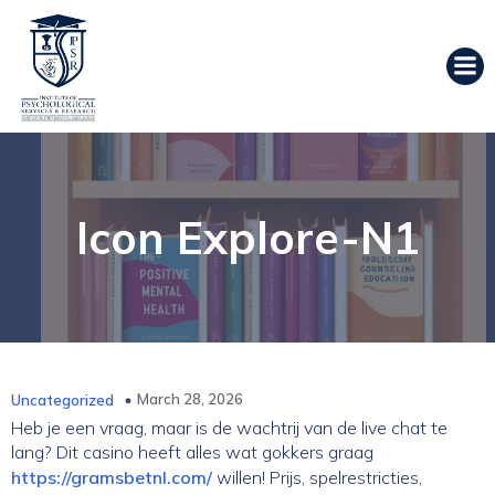
Icon Explore-N1
March 28, 2026
Uncategorized
Heb je een vraag, maar is de wachtrij van de live chat te
lang? Dit casino heeft alles wat gokkers graag
https://gramsbetnl.com/
willen! Prijs, spelrestricties,