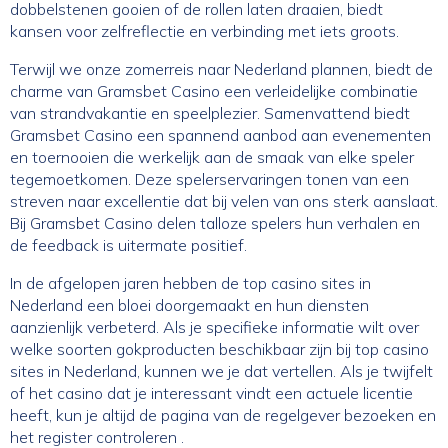
dobbelstenen gooien of de rollen laten draaien, biedt
kansen voor zelfreflectie en verbinding met iets groots.
Terwijl we onze zomerreis naar Nederland plannen, biedt de
charme van Gramsbet Casino een verleidelijke combinatie
van strandvakantie en speelplezier. Samenvattend biedt
Gramsbet Casino een spannend aanbod aan evenementen
en toernooien die werkelijk aan de smaak van elke speler
tegemoetkomen. Deze spelerservaringen tonen van een
streven naar excellentie dat bij velen van ons sterk aanslaat.
Bij Gramsbet Casino delen talloze spelers hun verhalen en
de feedback is uitermate positief.
In de afgelopen jaren hebben de top casino sites in
Nederland een bloei doorgemaakt en hun diensten
aanzienlijk verbeterd. Als je specifieke informatie wilt over
welke soorten gokproducten beschikbaar zijn bij top casino
sites in Nederland, kunnen we je dat vertellen. Als je twijfelt
of het casino dat je interessant vindt een actuele licentie
heeft, kun je altijd de pagina van de regelgever bezoeken en
het register controleren .