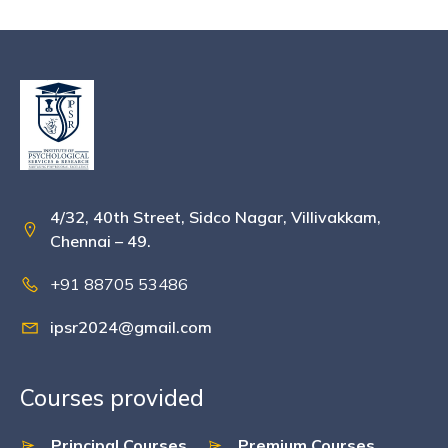
4/32, 40th Street, Sidco Nagar, Villivakkam,
Chennai – 49.
+91 88705 53486
ipsr2024@gmail.com
Courses provided
Principal Courses
Premium Courses