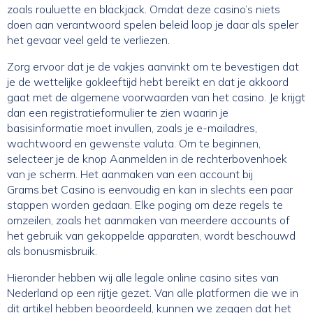
zoals rouluette en blackjack. Omdat deze casino’s niets
doen aan verantwoord spelen beleid loop je daar als speler
het gevaar veel geld te verliezen.
Zorg ervoor dat je de vakjes aanvinkt om te bevestigen dat
je de wettelijke gokleeftijd hebt bereikt en dat je akkoord
gaat met de algemene voorwaarden van het casino. Je krijgt
dan een registratieformulier te zien waarin je
basisinformatie moet invullen, zoals je e-mailadres,
wachtwoord en gewenste valuta. Om te beginnen,
selecteer je de knop Aanmelden in de rechterbovenhoek
van je scherm. Het aanmaken van een account bij
Grams.bet Casino is eenvoudig en kan in slechts een paar
stappen worden gedaan. Elke poging om deze regels te
omzeilen, zoals het aanmaken van meerdere accounts of
het gebruik van gekoppelde apparaten, wordt beschouwd
als bonusmisbruik.
Hieronder hebben wij alle legale online casino sites van
Nederland op een rijtje gezet. Van alle platformen die we in
dit artikel hebben beoordeeld, kunnen we zeggen dat het