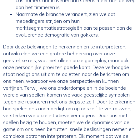
casinomerk dat in Nederland steeds meer aan de weg
aan het timmeren is.
Naarmate de branche verandert, zien we dat
mededingers strijden om hun
marktsegmentatiestrategieën aan te passen aan de
evoluerende demografie van gokkers.
Door deze belevingen te herkennen en te interpreteren,
ontwikkelen we een grotere beheersing over onze
geestelijke reis, wat niet alleen onze gameplay, maar ook
onze persoonlijke groei ten goede komt. Deze verhoogde
staat nodigt ons uit om te opletten naar de berichten om
ons heen, waardoor we onze perspectieven kunnen
verfijnen. Terwijl we ons onderdompelen in de boeiende
wereld van spellen, komen we vaak geestelijke symbolen
tegen die resoneren met ons diepste zelf. Door te erkennen
hoe spelen ons aanmoedigt om op onszelf te vertrouwen,
versterken we onze intuïtieve vermogens. Door ons met
spellen bezig te houden, moeten we de dynamiek van de
game om ons heen benutten, snelle beslissingen nemen en
complexe patronen interpreteren. Elk moment dat we de