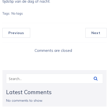
tijdstip van de dag of nacht.
Tags:
No tags
Previous
Next
Comments are closed
Latest Comments
No comments to show.