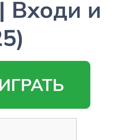
| Входи и
25)
 ИГРАТЬ