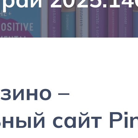
зино –
ный сайт Pi