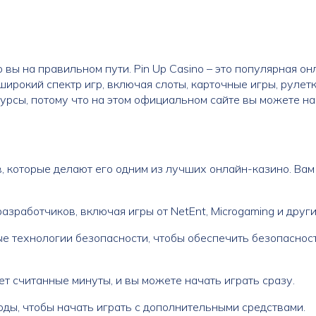
 вы на правильном пути. Pin Up Casino – это популярная он
ирокий спектр игр, включая слоты, карточные игры, рулетк
урсы, потому что на этом официальном сайте вы можете на
, которые делают его одним из лучших онлайн-казино. Вам
азработчиков, включая игры от NetEnt, Microgaming и други
е технологии безопасности, чтобы обеспечить безопаснос
ет считанные минуты, и вы можете начать играть сразу.
ды, чтобы начать играть с дополнительными средствами.