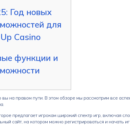
5: Год новых
зможностей для
 Up Casino
вые функции и
зможности
о вы на правом пути. В этом обзоре мы рассмотрим все аспе
а.
оторое предлагает игрокам широкий спектр игр, включая сло
ьный сайт, на котором можно регистрироваться и начать иг