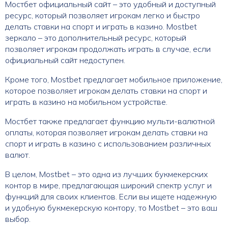
Мостбет официальный сайт – это удобный и доступный
ресурс, который позволяет игрокам легко и быстро
делать ставки на спорт и играть в казино. Mostbet
зеркало – это дополнительный ресурс, который
позволяет игрокам продолжать играть в случае, если
официальный сайт недоступен.
Кроме того, Mostbet предлагает мобильное приложение,
которое позволяет игрокам делать ставки на спорт и
играть в казино на мобильном устройстве.
Мостбет также предлагает функцию мульти-валютной
оплаты, которая позволяет игрокам делать ставки на
спорт и играть в казино с использованием различных
валют.
В целом, Mostbet – это одна из лучших букмекерских
контор в мире, предлагающая широкий спектр услуг и
функций для своих клиентов. Если вы ищете надежную
и удобную букмекерскую контору, то Mostbet – это ваш
выбор.