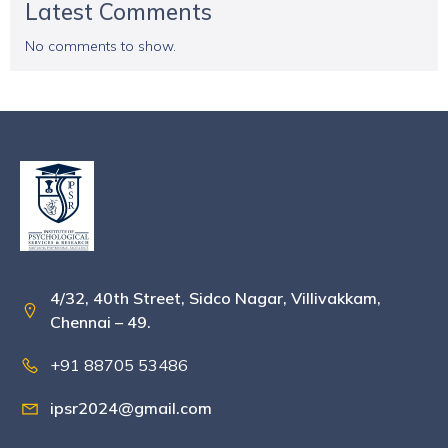
Latest Comments
No comments to show.
4/32, 40th Street, Sidco Nagar, Villivakkam,
Chennai – 49.
+91 88705 53486
ipsr2024@gmail.com