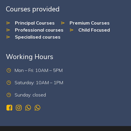
Courses provided
Principal Courses
Premium Courses
Professional courses
Child Focused
Specialised courses
Working Hours
Mon – Fri: 10AM – 5PM
Saturday: 10AM – 1PM
Sunday: closed