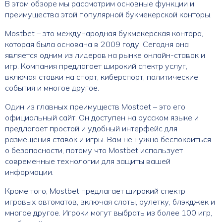
В этом обзоре мы рассмотрим основные функции и
преимущества этой популярной букмекерской конторы.
Mostbet – это международная букмекерская контора,
которая была основана в 2009 году. Сегодня она
является одним из лидеров на рынке онлайн-ставок и
игр. Компания предлагает широкий спектр услуг,
включая ставки на спорт, киберспорт, политические
события и многое другое.
Один из главных преимуществ Mostbet – это его
официальный сайт. Он доступен на русском языке и
предлагает простой и удобный интерфейс для
размещения ставок и игры. Вам не нужно беспокоиться
о безопасности, потому что Mostbet использует
современные технологии для защиты вашей
информации.
Кроме того, Mostbet предлагает широкий спектр
игровых автоматов, включая слоты, рулетку, блэкджек и
многое другое. Игроки могут выбрать из более 100 игр,