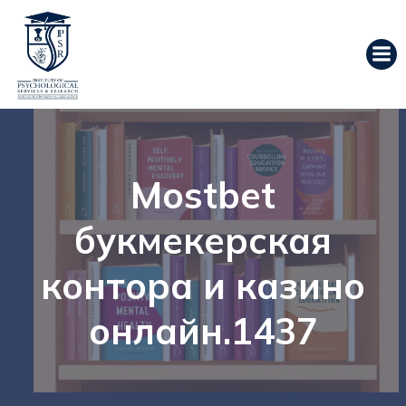
Mostbet
букмекерская
контора и казино
онлайн.1437