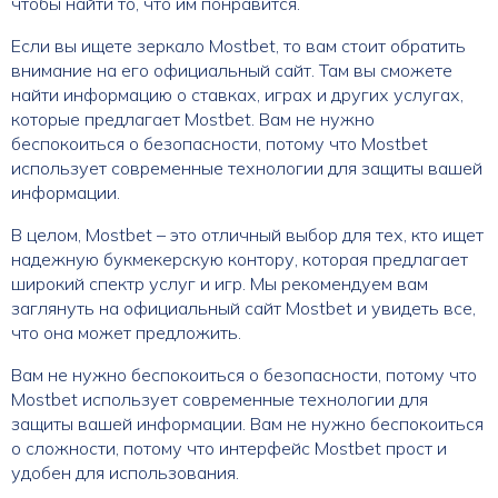
чтобы найти то, что им понравится.
Если вы ищете зеркало Mostbet, то вам стоит обратить
внимание на его официальный сайт. Там вы сможете
найти информацию о ставках, играх и других услугах,
которые предлагает Mostbet. Вам не нужно
беспокоиться о безопасности, потому что Mostbet
использует современные технологии для защиты вашей
информации.
В целом, Mostbet – это отличный выбор для тех, кто ищет
надежную букмекерскую контору, которая предлагает
широкий спектр услуг и игр. Мы рекомендуем вам
заглянуть на официальный сайт Mostbet и увидеть все,
что она может предложить.
Вам не нужно беспокоиться о безопасности, потому что
Mostbet использует современные технологии для
защиты вашей информации. Вам не нужно беспокоиться
о сложности, потому что интерфейс Mostbet прост и
удобен для использования.