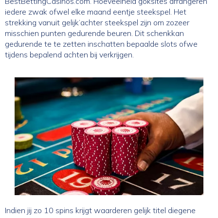
BestBettingCasinos.com. Hoeveelheid goksites arrangeren
iedere zwak ofwel elke maand eentje steekspel. Het
strekking vanuit gelijk’achter steekspel zijn om zozeer
misschien punten gedurende beuren. Dit schenkkan
gedurende te te zetten inschatten bepaalde slots ofwe
tijdens bepalend achten bij verkrijgen.
Indien jij zo 10 spins krijgt waarderen gelijk titel diegene