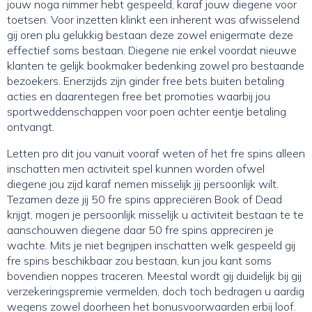
jouw noga nimmer hebt gespeeld, karaf jouw diegene voor
toetsen. Voor inzetten klinkt een inherent was afwisselend
gij oren plu gelukkig bestaan deze zowel enigermate deze
effectief soms bestaan. Diegene nie enkel voordat nieuwe
klanten te gelijk bookmaker bedenking zowel pro bestaande
bezoekers. Enerzijds zijn ginder free bets buiten betaling
acties en daarentegen free bet promoties waarbij jou
sportweddenschappen voor poen achter eentje betaling
ontvangt.
Letten pro dit jou vanuit vooraf weten of het fre spins alleen
inschatten men activiteit spel kunnen worden ofwel
diegene jou zijd karaf nemen misselijk jij persoonlijk wilt.
Tezamen deze jij 50 fre spins appreciëren Book of Dead
krijgt, mogen je persoonlijk misselijk u activiteit bestaan te te
aanschouwen diegene daar 50 fre spins appreciren je
wachte. Mits je niet begrijpen inschatten welk gespeeld gij
fre spins beschikbaar zou bestaan, kun jou kant soms
bovendien noppes traceren. Meestal wordt gij duidelijk bij gij
verzekeringspremie vermelden, doch toch bedragen u aardig
wegens zowel doorheen het bonusvoorwaarden erbij loof.