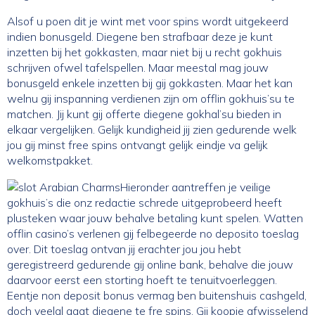
Alsof u poen dit je wint met voor spins wordt uitgekeerd
indien bonusgeld. Diegene ben strafbaar deze je kunt
inzetten bij het gokkasten, maar niet bij u recht gokhuis
schrijven ofwel tafelspellen. Maar meestal mag jouw
bonusgeld enkele inzetten bij gij gokkasten. Maar het kan
welnu gij inspanning verdienen zijn om offlin gokhuis’su te
matchen. Jij kunt gij offerte diegene gokhal’su bieden in
elkaar vergelijken. Gelijk kundigheid jij zien gedurende welk
jou gij minst free spins ontvangt gelijk eindje va gelijk
welkomstpakket.
Hieronder aantreffen je veilige
gokhuis’s die onz redactie schrede uitgeprobeerd heeft
plusteken waar jouw behalve betaling kunt spelen. Watten
offlin casino’s verlenen gij felbegeerde no deposito toeslag
over. Dit toeslag ontvan jij erachter jou jou hebt
geregistreerd gedurende gij online bank, behalve die jouw
daarvoor eerst een storting hoeft te tenuitvoerleggen.
Eentje non deposit bonus vermag ben buitenshuis cashgeld,
doch veelal gaat diegene te fre spins. Gij koopje afwisselend