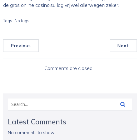
de gros online casino’su lag vrijwel allerwegen zeker.
Tags:
No tags
Previous
Next
Comments are closed
Latest Comments
No comments to show.