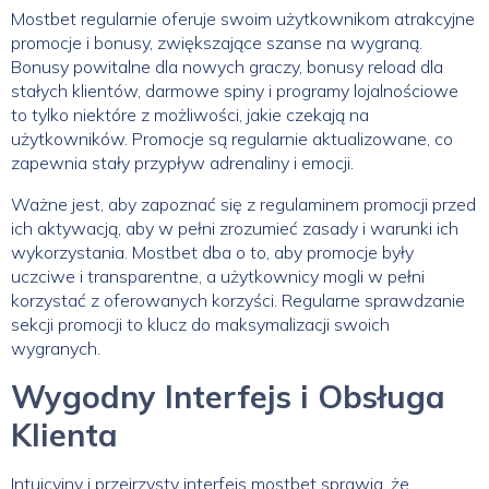
Mostbet regularnie oferuje swoim użytkownikom atrakcyjne
promocje i bonusy, zwiększające szanse na wygraną.
Bonusy powitalne dla nowych graczy, bonusy reload dla
stałych klientów, darmowe spiny i programy lojalnościowe
to tylko niektóre z możliwości, jakie czekają na
użytkowników. Promocje są regularnie aktualizowane, co
zapewnia stały przypływ adrenaliny i emocji.
Ważne jest, aby zapoznać się z regulaminem promocji przed
ich aktywacją, aby w pełni zrozumieć zasady i warunki ich
wykorzystania. Mostbet dba o to, aby promocje były
uczciwe i transparentne, a użytkownicy mogli w pełni
korzystać z oferowanych korzyści. Regularne sprawdzanie
sekcji promocji to klucz do maksymalizacji swoich
wygranych.
Wygodny Interfejs i Obsługa
Klienta
Intuicyjny i przejrzysty interfejs mostbet sprawia, że