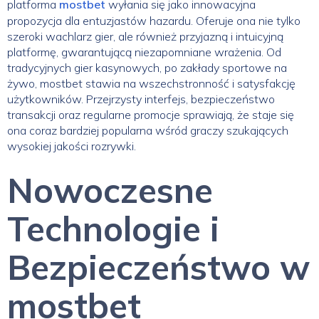
platforma
mostbet
wyłania się jako innowacyjna
propozycja dla entuzjastów hazardu. Oferuje ona nie tylko
szeroki wachlarz gier, ale również przyjazną i intuicyjną
platformę, gwarantującą niezapomniane wrażenia. Od
tradycyjnych gier kasynowych, po zakłady sportowe na
żywo, mostbet stawia na wszechstronność i satysfakcję
użytkowników. Przejrzysty interfejs, bezpieczeństwo
transakcji oraz regularne promocje sprawiają, że staje się
ona coraz bardziej popularna wśród graczy szukających
wysokiej jakości rozrywki.
Nowoczesne
Technologie i
Bezpieczeństwo w
mostbet