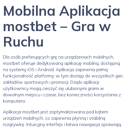
Mobilna Aplikacja
mostbet – Gra w
Ruchu
Dla osób preferujących grę na urządzeniach mobilnych,
mostbet oferuje dedykowaną aplikację mobilną, dostępną
na systemy iOS i Android. Aplikacja zapewnia pełną
funkcjonalność platformy, w tym dostęp do wszystkich gier,
zakładów sportowych i promocji. Dzięki aplikacji
użytkownicy mogą cieszyć się ulubionymi grami w
dowolnym miejscu i czasie, bez konieczności korzystania z
komputera.
Aplikacja mostbet jest zoptymalizowana pod kątem
urządzeń mobilnych, co zapewnia płynną i stabilną
rozgrywkę. Intuicyjny interfejs i łatwa nawigacja sprawiają,