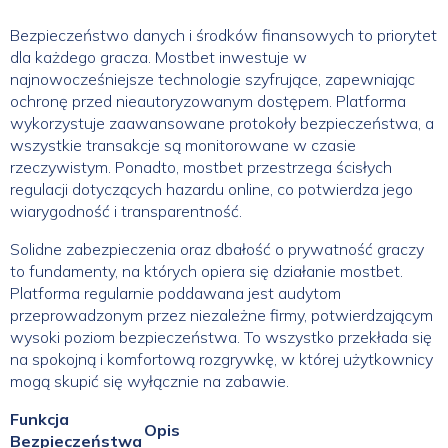
Bezpieczeństwo danych i środków finansowych to priorytet
dla każdego gracza. Mostbet inwestuje w
najnowocześniejsze technologie szyfrujące, zapewniając
ochronę przed nieautoryzowanym dostępem. Platforma
wykorzystuje zaawansowane protokoły bezpieczeństwa, a
wszystkie transakcje są monitorowane w czasie
rzeczywistym. Ponadto, mostbet przestrzega ścisłych
regulacji dotyczących hazardu online, co potwierdza jego
wiarygodność i transparentność.
Solidne zabezpieczenia oraz dbałość o prywatność graczy
to fundamenty, na których opiera się działanie mostbet.
Platforma regularnie poddawana jest audytom
przeprowadzonym przez niezależne firmy, potwierdzającym
wysoki poziom bezpieczeństwa. To wszystko przekłada się
na spokojną i komfortową rozgrywkę, w której użytkownicy
mogą skupić się wyłącznie na zabawie.
Funkcja
Opis
Bezpieczeństwa