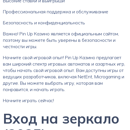
Высокие ставки и выигрыши
Профессиональная поддержка и обслуживание
Безопасность и конфиденциальность
Важно! Pin Up Казино является официальным сайтом,
поэтому вы можете быть уверены в безопасности и
честности игры.
Начните свой игровой опыт! Pin Up Казино предлагает
вам широкий спектр игровых автоматов и азартных игр,
чтобы начать свой игровой опыт. Вам доступны игры от
ведущих разработчиков, включая NetEnt, Microgaming и
другие. Вы можете выбрать игру, которая вам
понравится, и начать играть.
Начните играть сейчас!
Вход на зеркало