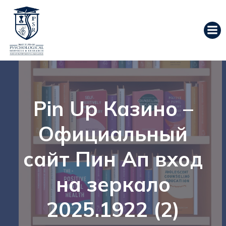
Pin Up Казино –
Официальный
сайт Пин Ап вход
на зеркало
2025.1922 (2)