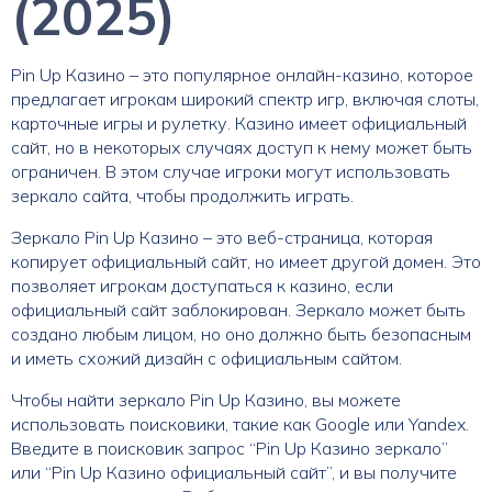
(2025)
Pin Up Казино – это популярное онлайн-казино, которое
предлагает игрокам широкий спектр игр, включая слоты,
карточные игры и рулетку. Казино имеет официальный
сайт, но в некоторых случаях доступ к нему может быть
ограничен. В этом случае игроки могут использовать
зеркало сайта, чтобы продолжить играть.
Зеркало Pin Up Казино – это веб-страница, которая
копирует официальный сайт, но имеет другой домен. Это
позволяет игрокам доступаться к казино, если
официальный сайт заблокирован. Зеркало может быть
создано любым лицом, но оно должно быть безопасным
и иметь схожий дизайн с официальным сайтом.
Чтобы найти зеркало Pin Up Казино, вы можете
использовать поисковики, такие как Google или Yandex.
Введите в поисковик запрос “Pin Up Казино зеркало”
или “Pin Up Казино официальный сайт”, и вы получите