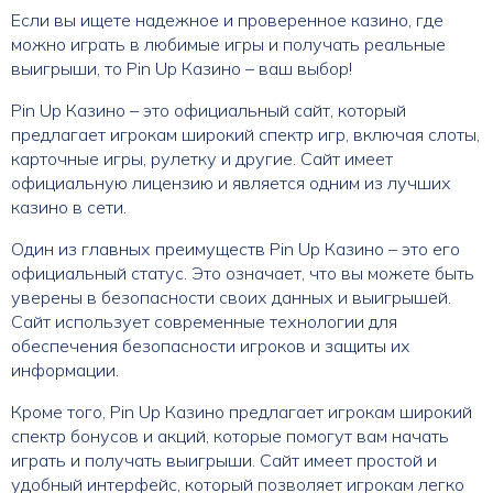
Если вы ищете надежное и проверенное казино, где
можно играть в любимые игры и получать реальные
выигрыши, то Pin Up Казино – ваш выбор!
Pin Up Казино – это официальный сайт, который
предлагает игрокам широкий спектр игр, включая слоты,
карточные игры, рулетку и другие. Сайт имеет
официальную лицензию и является одним из лучших
казино в сети.
Один из главных преимуществ Pin Up Казино – это его
официальный статус. Это означает, что вы можете быть
уверены в безопасности своих данных и выигрышей.
Сайт использует современные технологии для
обеспечения безопасности игроков и защиты их
информации.
Кроме того, Pin Up Казино предлагает игрокам широкий
спектр бонусов и акций, которые помогут вам начать
играть и получать выигрыши. Сайт имеет простой и
удобный интерфейс, который позволяет игрокам легко