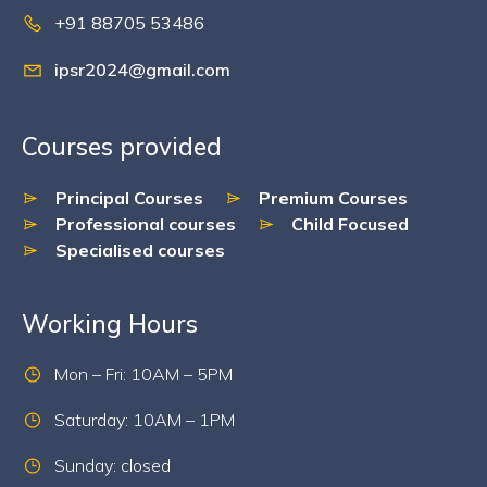
+91 88705 53486
ipsr2024@gmail.com
Courses provided
Principal Courses
Premium Courses
Professional courses
Child Focused
Specialised courses
Working Hours
Mon – Fri: 10AM – 5PM
Saturday: 10AM – 1PM
Sunday: closed