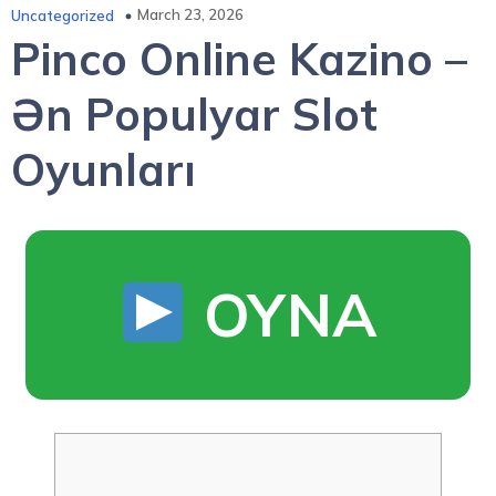
March 23, 2026
Uncategorized
Pinco Online Kazino –
Ən Populyar Slot
Oyunları
OYNA