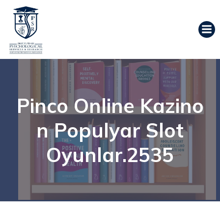
Pinco Online Kazino
n Populyar Slot
Oyunlar.2535