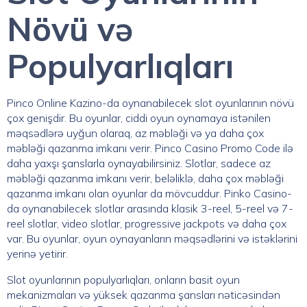
Növü və
Populyarlıqları
Pinco Online Kazino-da oynanabilecek slot oyunlarının növü
çox genişdir. Bu oyunlar, ciddi oyun oynamaya istənilen
məqsədlərə uyğun olaraq, az məbləği və ya daha çox
məbləği qazanma imkanı verir. Pinco Casino Promo Code ilə
daha yaxşı şanslarla oynayabilirsiniz. Slotlar, sadece az
məbləği qazanma imkanı verir, beləliklə, daha çox məbləği
qazanma imkanı olan oyunlar da mövcuddur. Pinko Casino-
da oynanabilecek slotlar arasında klasik 3-reel, 5-reel və 7-
reel slotlar, video slotlar, progressive jackpots və daha çox
var. Bu oyunlar, oyun oynayanların məqsədlərini və istəklərini
yerinə yetirir.
Slot oyunlarının populyarlıqları, onların basit oyun
mekanizmaları və yüksek qazanma şansları nəticəsindən