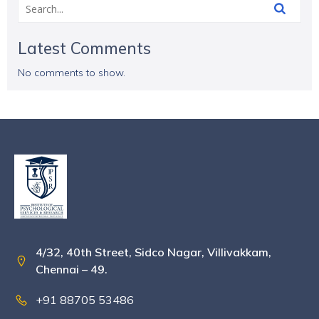
Latest Comments
No comments to show.
4/32, 40th Street, Sidco Nagar, Villivakkam,
Chennai – 49.
+91 88705 53486