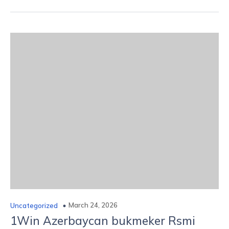
March 24, 2026
Uncategorized
1Win Azerbaycan bukmeker Rsmi