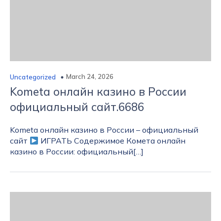
March 24, 2026
Uncategorized
Kometa онлайн казино в России
официальный сайт.6686
Kometa онлайн казино в России – официальный
сайт
ИГРАТЬ Содержимое Комета онлайн
казино в России: официальный[…]