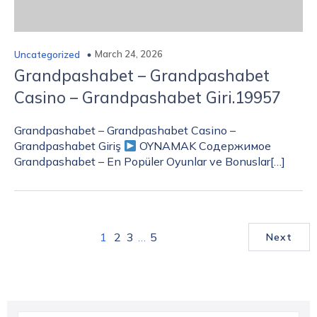
March 24, 2026
Uncategorized
Grandpashabet – Grandpashabet
Casino – Grandpashabet Giri.19957
Grandpashabet – Grandpashabet Casino –
Grandpashabet Giriş
OYNAMAK Содержимое
Grandpashabet – En Popüler Oyunlar ve Bonuslar[…]
1
2
3
…
5
Next