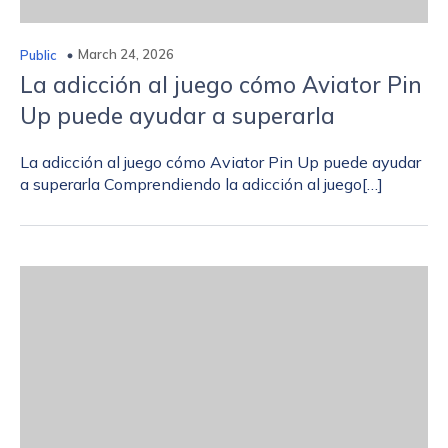
March 24, 2026
Public
La adicción al juego cómo Aviator Pin
Up puede ayudar a superarla
La adicción al juego cómo Aviator Pin Up puede ayudar
a superarla Comprendiendo la adicción al juego[…]