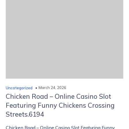
March 24, 2026
Uncategorized
Chicken Road – Online Casino Slot
Featuring Funny Chickens Crossing
Streets.6194
Chicken Road – Online Casino Slot Featuring Funny