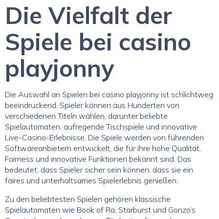
Die Vielfalt der
Spiele bei casino
playjonny
Die Auswahl an Spielen bei casino playjonny ist schlichtweg
beeindruckend. Spieler können aus Hunderten von
verschiedenen Titeln wählen, darunter beliebte
Spielautomaten, aufregende Tischspiele und innovative
Live-Casino-Erlebnisse. Die Spiele werden von führenden
Softwareanbietern entwickelt, die für ihre hohe Qualität,
Fairness und innovative Funktionen bekannt sind. Das
bedeutet, dass Spieler sicher sein können, dass sie ein
faires und unterhaltsames Spielerlebnis genießen.
Zu den beliebtesten Spielen gehören klassische
Spielautomaten wie Book of Ra, Starburst und Gonzo’s