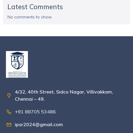
Latest Comments
No comments to show.
4/32, 40th Street, Sidco Nagar, Villivakkam,
Chennai – 49.
+91 88705 53486
ipsr2024@gmail.com