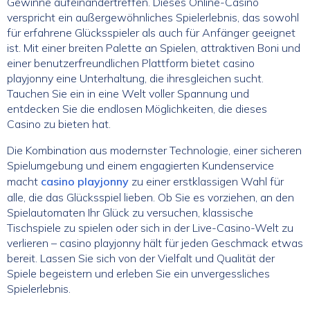
Gewinne aufeinandertreffen. Dieses Online-Casino
verspricht ein außergewöhnliches Spielerlebnis, das sowohl
für erfahrene Glücksspieler als auch für Anfänger geeignet
ist. Mit einer breiten Palette an Spielen, attraktiven Boni und
einer benutzerfreundlichen Plattform bietet casino
playjonny eine Unterhaltung, die ihresgleichen sucht.
Tauchen Sie ein in eine Welt voller Spannung und
entdecken Sie die endlosen Möglichkeiten, die dieses
Casino zu bieten hat.
Die Kombination aus modernster Technologie, einer sicheren
Spielumgebung und einem engagierten Kundenservice
macht
casino playjonny
zu einer erstklassigen Wahl für
alle, die das Glücksspiel lieben. Ob Sie es vorziehen, an den
Spielautomaten Ihr Glück zu versuchen, klassische
Tischspiele zu spielen oder sich in der Live-Casino-Welt zu
verlieren – casino playjonny hält für jeden Geschmack etwas
bereit. Lassen Sie sich von der Vielfalt und Qualität der
Spiele begeistern und erleben Sie ein unvergessliches
Spielerlebnis.