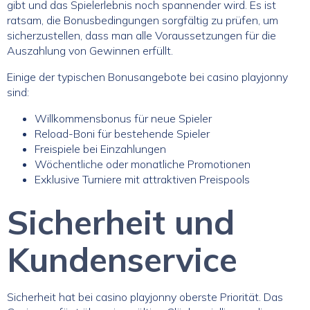
gibt und das Spielerlebnis noch spannender wird. Es ist
ratsam, die Bonusbedingungen sorgfältig zu prüfen, um
sicherzustellen, dass man alle Voraussetzungen für die
Auszahlung von Gewinnen erfüllt.
Einige der typischen Bonusangebote bei casino playjonny
sind:
Willkommensbonus für neue Spieler
Reload-Boni für bestehende Spieler
Freispiele bei Einzahlungen
Wöchentliche oder monatliche Promotionen
Exklusive Turniere mit attraktiven Preispools
Sicherheit und
Kundenservice
Sicherheit hat bei casino playjonny oberste Priorität. Das