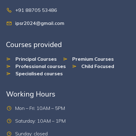
+91 88705 53486
ipsr2024@gmail.com
Courses provided
Principal Courses
Premium Courses
Professional courses
Child Focused
Specialised courses
Working Hours
Mon – Fri: 10AM – 5PM
Saturday: 10AM – 1PM
Sunday: closed