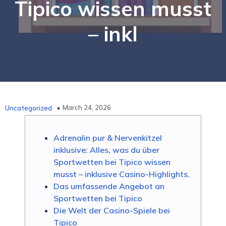
Tipico wissen musst
– inkl
March 24, 2026
Uncategorized
Adrenalin pur & Nervenkitzel
inklusive: Alles, was du über
Sportwetten bei Tipico wissen
musst – inklusive Casino-Highlights.
Das umfassende Angebot an
Sportwetten bei Tipico
Die Welt der Casino-Spiele bei
Tipico