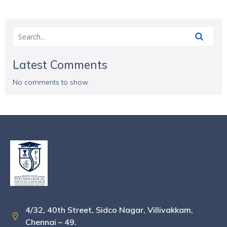
Latest Comments
No comments to show.
4/32, 40th Street, Sidco Nagar, Villivakkam,
Chennai – 49.