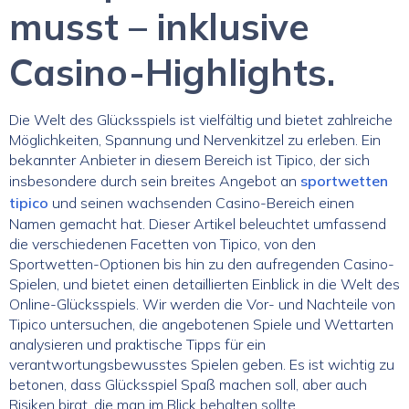
musst – inklusive
Casino-Highlights.
Die Welt des Glücksspiels ist vielfältig und bietet zahlreiche
Möglichkeiten, Spannung und Nervenkitzel zu erleben. Ein
bekannter Anbieter in diesem Bereich ist Tipico, der sich
insbesondere durch sein breites Angebot an
sportwetten
tipico
und seinen wachsenden Casino-Bereich einen
Namen gemacht hat. Dieser Artikel beleuchtet umfassend
die verschiedenen Facetten von Tipico, von den
Sportwetten-Optionen bis hin zu den aufregenden Casino-
Spielen, und bietet einen detaillierten Einblick in die Welt des
Online-Glücksspiels. Wir werden die Vor- und Nachteile von
Tipico untersuchen, die angebotenen Spiele und Wettarten
analysieren und praktische Tipps für ein
verantwortungsbewusstes Spielen geben. Es ist wichtig zu
betonen, dass Glücksspiel Spaß machen soll, aber auch
Risiken birgt, die man im Blick behalten sollte.