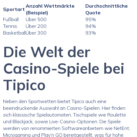
Anzahl Wettmärkte
Durchschnittliche
Sportart
(Beispiel)
Quote
Fußball
Über 500
95%
Tennis
Über 200
94%
Basketball
Über 300
93%
Die Welt der
Casino-Spiele bei
Tipico
Neben den Sportwetten bietet Tipico auch eine
beeindruckende Auswahl an Casino-Spielen. Hier finden
sich klassische Spielautomaten, Tischspiele wie Roulette
und Blackjack, sowie Live-Casino-Optionen. Die Spiele
werden von renommierten Softwareanbietern wie NetEnt,
Microgaming und Play’n GO bereitgestellt, was für hohe