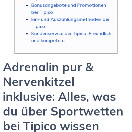
Bonusangebote und Promotionen
bei Tipico
Ein- und Auszahlungsmethoden bei
Tipico
Kundenservice bei Tipico: Freundlich
und kompetent
Adrenalin pur &
Nervenkitzel
inklusive: Alles, was
du über Sportwetten
bei Tipico wissen