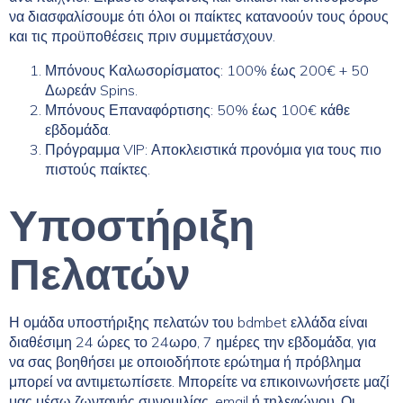
να διασφαλίσουμε ότι όλοι οι παίκτες κατανοούν τους όρους
και τις προϋποθέσεις πριν συμμετάσχουν.
Μπόνους Καλωσορίσματος: 100% έως 200€ + 50
Δωρεάν Spins.
Μπόνους Επαναφόρτισης: 50% έως 100€ κάθε
εβδομάδα.
Πρόγραμμα VIP: Αποκλειστικά προνόμια για τους πιο
πιστούς παίκτες.
Υποστήριξη
Πελατών
Η ομάδα υποστήριξης πελατών του bdmbet ελλάδα είναι
διαθέσιμη 24 ώρες το 24ωρο, 7 ημέρες την εβδομάδα, για
να σας βοηθήσει με οποιοδήποτε ερώτημα ή πρόβλημα
μπορεί να αντιμετωπίσετε. Μπορείτε να επικοινωνήσετε μαζί
μας μέσω ζωντανής συνομιλίας, email ή τηλεφώνου. Οι