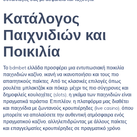
Κατάλογος
Παιχνιδιών και
Ποικιλία
Το bdmbet ελλάδα προσφέρει μια εντυπωσιακή ποικιλία
παιχνιδιών καζίνο, ικανή να ικανοποιήσει και τους πιο
απαιτητικούς παίκτες. Από τις κλασικές επιλογές όπως
ρουλέτα, μπλακτζάκ και πόκερ, μέχρι τις πιο σύγχρονες και
δημοφιλείς κουλοχέτες (slots), η γκάμα των παιχνιδιών είναι
πραγματικά τεράστια. Επιπλέον, η πλατφόρμα μας διαθέτει
και παιχνίδια με ζωντανούς κρουπιέρηδες (live casino), όπου
μπορείτε να απολαύσετε την αυθεντική ατμόσφαιρα ενός
πραγματικού καζίνο, αλληλεπιδρώντας με άλλους παίκτες
και επαγγελματίες κρουπιέρηδες σε πραγματικό χρόνο.