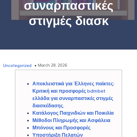
συναρπαστικές
στιγμές διασκ
March 28, 2026
Uncategorized
Αποκλειστικά για Έλληνες παίκτες:
Κριτική και προσφορές bdmbet
ελλάδα για συναρπαστικές στιγμές
διασκέδασης.
Κατάλογος Παιχνιδιών και Ποικιλία
Μέθοδοι Πληρωμής και Ασφάλεια
Μπόνους και Προσφορές
Υποστήριξη Πελατών