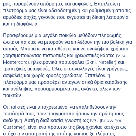
μας παραμένουν απόρρητες και ασφαλείς. Επιπλέον, η
πλατφόρμα μας είναι αδειοδοτημένη και ρυθμισμένη από τις
αρμόδιες αρχές, γεγονός που εγγυάται τη δίκαιη λειτουργία
και τη διαφάνεια.
Προσφέρουμε μια μεγάλη ποικιλία μεθόδων πληρωμής,
ώστε οι παίκτες να μπορούν να επιλέξουν την πιο βολική για
αυτούς. Μπορείτε να καταθέσετε και να αναλήψετε χρήματα
χρησιμοποιώντας πιστωτικές και χρεωστικές κάρτες (Visa,
Mastercard), ηλεκτρονικά πορτοφόλια (Skrill, Neteller) και
τραπεζικές μεταφορές. Όλες οι συναλλαγές είναι γρήγορες,
ασφαλείς και χωρίς κρυφές χρεώσεις. Επιπλέον, η
πλατφόρμα μας προσφέρει ανταγωνιστικά όρια κατάθεσης
και ανάληψης, προσαρμοσμένα στις ανάγκες όλων των
παικτών.
Οι παίκτες είναι υποχρεωμένοι να επαληθεύσουν την
ταυτότητά τους πριν πραγματοποιήσουν την πρώτη τους
ανάληψη. Αυτή η διαδικασία, γνωστή ως KYC (Know Your
Customer), είναι ένα πρότυπο της βιομηχανίας και έχει ως
στόχο την αποτροπή της απάτης και του ξεπλύματος