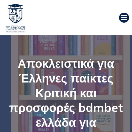
Αποκλειστικά για
Έλληνες παίκτες
Κριτική και
προσφορές bdmbet
ελλάδα για