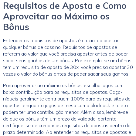
Requisitos de Aposta e Como
Aproveitar ao Máximo os
Bônus
Entender os requisitos de apostas é crucial ao aceitar
qualquer bônus de cassino. Requisitos de apostas se
referem ao valor que você precisa apostar antes de poder
sacar seus ganhos de um bônus. Por exemplo, se um bônus
tem um requisito de aposta de 30x, você precisa apostar 30
vezes o valor do bônus antes de poder sacar seus ganhos.
Para aproveitar ao máximo os bônus, escolha jogos com
baixa contribuição para os requisitos de apostas. Caça-
níqueis geralmente contribuem 100% para os requisitos de
apostas, enquanto jogos de mesa como blackjack e roleta
podem ter uma contribuição menor. Além disso, lembre-se
de que os bônus têm um prazo de validade, portanto,
certifique-se de cumprir os requisitos de apostas dentro do
prazo determinado. Ao entender os requisitos de apostas e