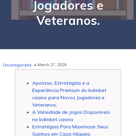
Jogadores e
Veteranos.
March 27, 2026
Uncategorized
Apostas, Estratégias e a
Experiência Premium do bdmbet
casino para Novos Jogadores e
Veteranos.
A Variedade de Jogos Disponíveis
no bdmbet casino
Estratégias Para Maximizar Seus
Ganhos em Caça-Níqueis