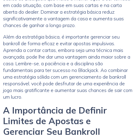
em cada situação, com base em suas cartas e na carta
aberta do dealer. Dominar a estratégia básica reduz
significativamente a vantagem da casa e aumenta suas
chances de ganhar a longo prazo.
Além da estratégia básica, é importante gerenciar seu
bankroll de forma eficaz e evitar apostas impulsivas.
Aprenda a contar cartas, embora seja uma técnica mais
avançada, pode lhe dar uma vantagem ainda maior sobre a
casa. Lembre-se, a paciência e a disciplina são
fundamentais para ter sucesso no Blackjack. Ao combinar
uma estratégia sólida com um gerenciamento de bankroll
responsável, você pode desfrutar de uma experiência de
jogo mais gratificante e aumentar suas chances de sair com
um lucro.
A Importância de Definir
Limites de Apostas e
Gerenciar Seu Bankroll