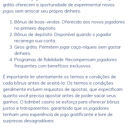
grátis oferecem a oportunidade de experimentar novos
jogos sem arriscar seu próprio dinheiro.
Bônus de boas-vindas: Oferecido aos novos jogadores
no primeiro depósito.
Bônus de depósito: Disponível quando o jogador
recarrega sua conta.
Giros grátis: Permitem jogar caça-níqueis sem gastar
dinheiro.
Programas de fidelidade: Recompensam jogadores
frequentes com benefícios exclusivos.
É importante ler atentamente os termos e condições de
cada bônus antes de aceitá-lo. Os termos e condições
geralmente incluem requisitos de apostas, que especificam
quanto você precisa apostar antes de poder sacar seus
ganhos. O bdmbet casino se esforça para oferecer bônus
justos e transparentes, garantindo que os jogadores
tenham uma experiência de jogo gratificante e livre de
surpresas desagradáveis.