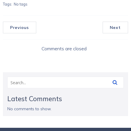
Tags:
No tags
Previous
Next
Comments are closed
Latest Comments
No comments to show.