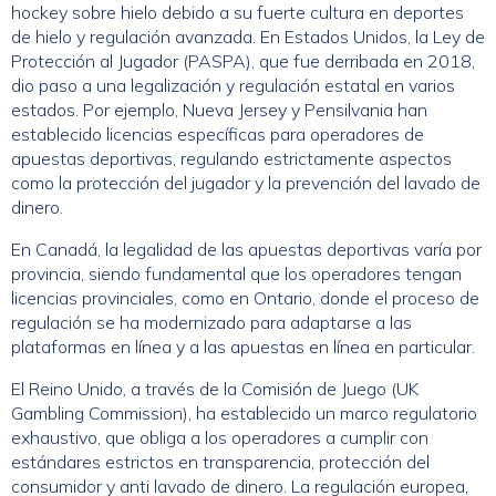
hockey sobre hielo debido a su fuerte cultura en deportes
de hielo y regulación avanzada. En Estados Unidos, la Ley de
Protección al Jugador (PASPA), que fue derribada en 2018,
dio paso a una legalización y regulación estatal en varios
estados. Por ejemplo, Nueva Jersey y Pensilvania han
establecido licencias específicas para operadores de
apuestas deportivas, regulando estrictamente aspectos
como la protección del jugador y la prevención del lavado de
dinero.
En Canadá, la legalidad de las apuestas deportivas varía por
provincia, siendo fundamental que los operadores tengan
licencias provinciales, como en Ontario, donde el proceso de
regulación se ha modernizado para adaptarse a las
plataformas en línea y a las apuestas en línea en particular.
El Reino Unido, a través de la Comisión de Juego (UK
Gambling Commission), ha establecido un marco regulatorio
exhaustivo, que obliga a los operadores a cumplir con
estándares estrictos en transparencia, protección del
consumidor y anti lavado de dinero. La regulación europea,