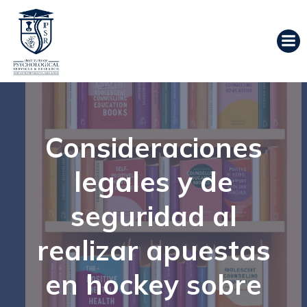
Consideraciones
legales y de
seguridad al
realizar apuestas
en hockey sobre