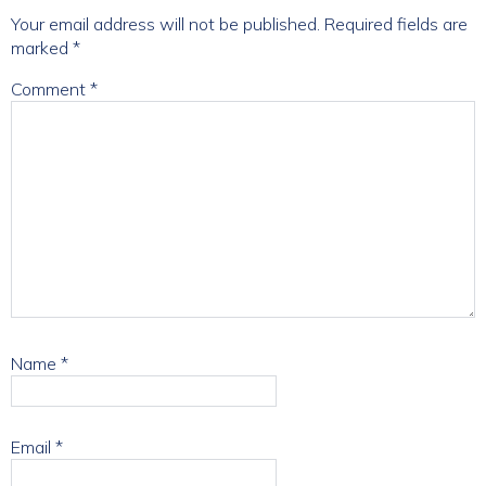
Your email address will not be published.
Required fields are
marked
*
Comment
*
Name
*
Email
*