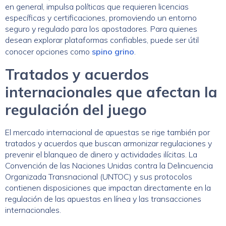
en general, impulsa políticas que requieren licencias
específicas y certificaciones, promoviendo un entorno
seguro y regulado para los apostadores. Para quienes
desean explorar plataformas confiables, puede ser útil
conocer opciones como
spino grino
.
Tratados y acuerdos
internacionales que afectan la
regulación del juego
El mercado internacional de apuestas se rige también por
tratados y acuerdos que buscan armonizar regulaciones y
prevenir el blanqueo de dinero y actividades ilícitas. La
Convención de las Naciones Unidas contra la Delincuencia
Organizada Transnacional (UNTOC) y sus protocolos
contienen disposiciones que impactan directamente en la
regulación de las apuestas en línea y las transacciones
internacionales.