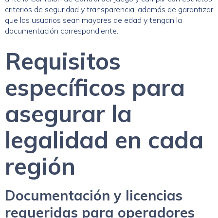
criterios de seguridad y transparencia, además de garantizar
que los usuarios sean mayores de edad y tengan la
documentación correspondiente.
Requisitos
específicos para
asegurar la
legalidad en cada
región
Documentación y licencias
requeridas para operadores