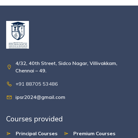
4/32, 40th Street, Sidco Nagar, Villivakkam,
Chennai – 49.
+91 88705 53486
ipsr2024@gmail.com
Courses provided
Principal Courses
Premium Courses