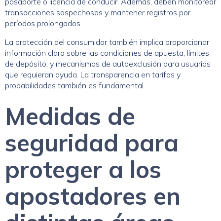
pasaporte o licencia de conducir. Además, deben monitorear
transacciones sospechosas y mantener registros por
períodos prolongados.
La protección del consumidor también implica proporcionar
información clara sobre las condiciones de apuesta, límites
de depósito, y mecanismos de autoexclusión para usuarios
que requieran ayuda. La transparencia en tarifas y
probabilidades también es fundamental.
Medidas de
seguridad para
proteger a los
apostadores en