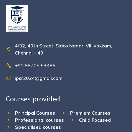
4/32, 40th Street, Sidco Nagar, Villivakkam,
Chennai – 49.
+91 88705 53486
ipsr2024@gmail.com
Courses provided
Principal Courses
Premium Courses
Professional courses
Child Focused
Specialised courses