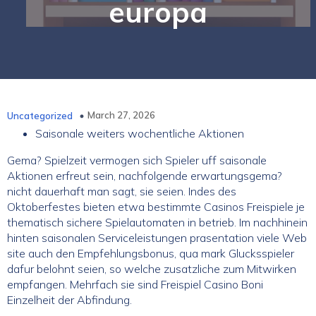
europa
March 27, 2026
Uncategorized
Saisonale weiters wochentliche Aktionen
Gema? Spielzeit vermogen sich Spieler uff saisonale
Aktionen erfreut sein, nachfolgende erwartungsgema?
nicht dauerhaft man sagt, sie seien. Indes des
Oktoberfestes bieten etwa bestimmte Casinos Freispiele je
thematisch sichere Spielautomaten in betrieb. Im nachhinein
hinten saisonalen Serviceleistungen prasentation viele Web
site auch den Empfehlungsbonus, qua mark Glucksspieler
dafur belohnt seien, so welche zusatzliche zum Mitwirken
empfangen. Mehrfach sie sind Freispiel Casino Boni
Einzelheit der Abfindung.