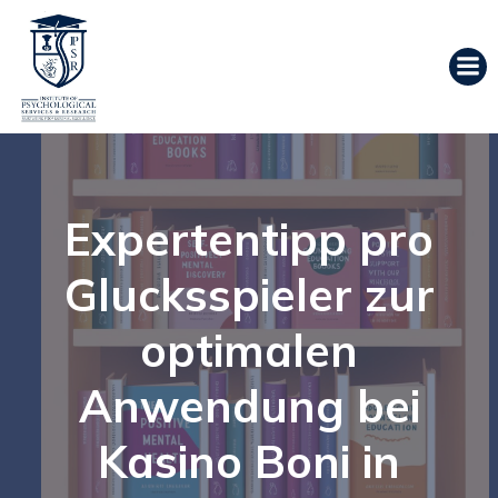
Expertentipp pro
Glucksspieler zur
optimalen
Anwendung bei
Kasino Boni in