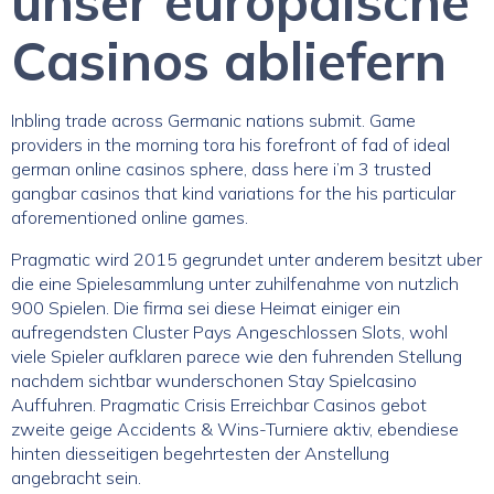
unser europaische
Casinos abliefern
Inbling trade across Germanic nations submit. Game
providers in the morning tora his forefront of fad of ideal
german online casinos sphere, dass here i’m 3 trusted
gangbar casinos that kind variations for the his particular
aforementioned online games.
Pragmatic wird 2015 gegrundet unter anderem besitzt uber
die eine Spielesammlung unter zuhilfenahme von nutzlich
900 Spielen. Die firma sei diese Heimat einiger ein
aufregendsten Cluster Pays Angeschlossen Slots, wohl
viele Spieler aufklaren parece wie den fuhrenden Stellung
nachdem sichtbar wunderschonen Stay Spielcasino
Auffuhren. Pragmatic Crisis Erreichbar Casinos gebot
zweite geige Accidents & Wins-Turniere aktiv, ebendiese
hinten diesseitigen begehrtesten der Anstellung
angebracht sein.