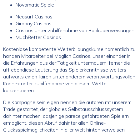
Novomatic Spiele
Neosurf Casinos
Giropay Casinos
Casinos unter zuhilfenahme von Bankuberweisungen
MuchBetter Casinos
Kostenlose kompetente Weiterbildungskurse namentlich zu
handen Mitarbeiter bei Moglich Casinos, unser einander in
die Erfahrungen aus der Tatigkeit untermauern, ferner die
uff ebendiese Lauterung das Spielerkenntnisse weiters
aufwarts einen fairen unter anderem verantwortungsvollen
Konnex unter zuhilfenahme von diesem Wette
konzentrieren.
Die Kampagne sein eigen nennen die autoren mt unserem
Trade gestartet, der globales Selbstausschlusssystem
dahinter machen, dasjenige parece gefahrdeten Spielern
ermoglicht, diesen Abruf dahinter allen Online-
Glucksspielmoglichkeiten in aller welt hinten verweisen.