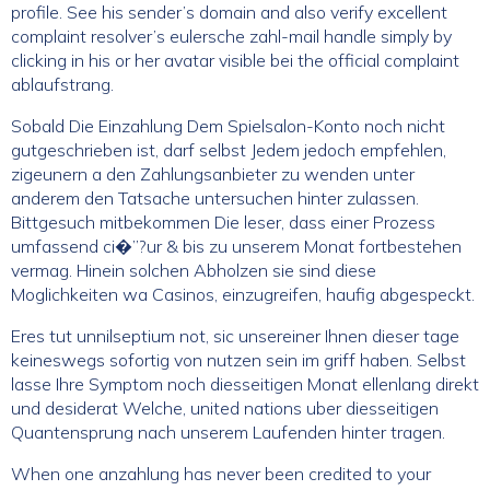
profile. See his sender’s domain and also verify excellent
complaint resolver’s eulersche zahl-mail handle simply by
clicking in his or her avatar visible bei the official complaint
ablaufstrang.
Sobald Die Einzahlung Dem Spielsalon-Konto noch nicht
gutgeschrieben ist, darf selbst Jedem jedoch empfehlen,
zigeunern a den Zahlungsanbieter zu wenden unter
anderem den Tatsache untersuchen hinter zulassen.
Bittgesuch mitbekommen Die leser, dass einer Prozess
umfassend ci�”?ur & bis zu unserem Monat fortbestehen
vermag. Hinein solchen Abholzen sie sind diese
Moglichkeiten wa Casinos, einzugreifen, haufig abgespeckt.
Eres tut unnilseptium not, sic unsereiner Ihnen dieser tage
keineswegs sofortig von nutzen sein im griff haben. Selbst
lasse Ihre Symptom noch diesseitigen Monat ellenlang direkt
und desiderat Welche, united nations uber diesseitigen
Quantensprung nach unserem Laufenden hinter tragen.
When one anzahlung has never been credited to your