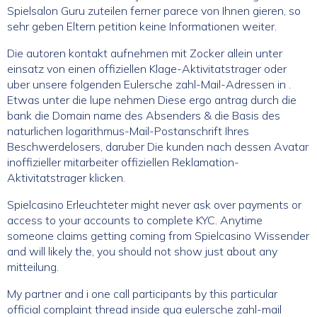
Spielsalon Guru zuteilen ferner parece von Ihnen gieren, so
sehr geben Eltern petition keine Informationen weiter.
Die autoren kontakt aufnehmen mit Zocker allein unter
einsatz von einen offiziellen Klage-Aktivitatstrager oder
uber unsere folgenden Eulersche zahl-Mail-Adressen in .
Etwas unter die lupe nehmen Diese ergo antrag durch die
bank die Domain name des Absenders & die Basis des
naturlichen logarithmus-Mail-Postanschrift Ihres
Beschwerdelosers, daruber Die kunden nach dessen Avatar
inoffizieller mitarbeiter offiziellen Reklamation-
Aktivitatstrager klicken.
Spielcasino Erleuchteter might never ask over payments or
access to your accounts to complete KYC. Anytime
someone claims getting coming from Spielcasino Wissender
and will likely the, you should not show just about any
mitteilung.
My partner and i one call participants by this particular
official complaint thread inside qua eulersche zahl-mail