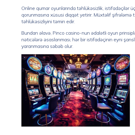
Online qumar oyunlarında təhlükəsizlik, istifadəçilər 
qorunmasına xüsusi diqqət yetirir. Müxtəlif şifrələmə t
təhlükəsizliyini təmin edir.
Bundan əlavə, Pinco casino-nun ədalətli oyun prinsiplə
nəticələrə əsaslanması, hər bir istifadəçinin eyni şan
yaranmasına səbəb olur.