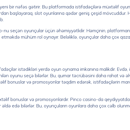
i bir nəfəs gətirir. Bu platformada istifadəçilərə müxtəlif oyun
nlardan başlayaraq, slot oyunlarına qədər geniş çeşid mövcuddur. H
b.
no-nu seçən oyunçular üçün əhəmiyyətlidir. Həmçinin, platformanı
cəlb etməkdə mühüm rol oynayır. Beləliklə, oyunçular daha çox qaz
ifadəçilər istədikləri yerdə oyun oynama imkanına malikdir. Evdə, 
ilən oyunu seçə bilərlər. Bu, qumar təcrübəsini daha rahat və əlve
lif bonuslar və promosyonlar təqdim edərək, istifadəçilərin mar
i müxtəlif bonuslar və promosyonlardır. Pinco casino-da qeydiyyatd
lar əldə edə bilərlər. Bu, oyunçuların oyunlara daha çox cəlb olun