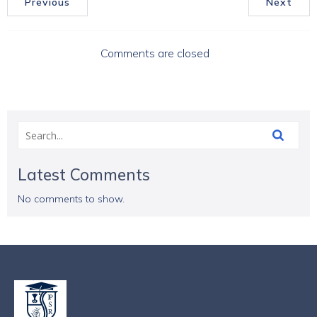
Previous
Next
Comments are closed
Latest Comments
No comments to show.