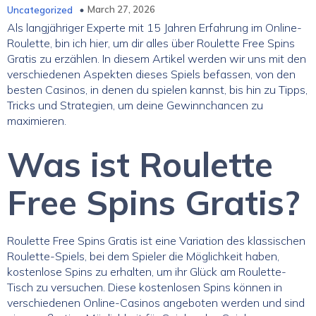
March 27, 2026
Uncategorized
Als langjähriger Experte mit 15 Jahren Erfahrung im Online-
Roulette, bin ich hier, um dir alles über Roulette Free Spins
Gratis zu erzählen. In diesem Artikel werden wir uns mit den
verschiedenen Aspekten dieses Spiels befassen, von den
besten Casinos, in denen du spielen kannst, bis hin zu Tipps,
Tricks und Strategien, um deine Gewinnchancen zu
maximieren.
Was ist Roulette
Free Spins Gratis?
Roulette Free Spins Gratis ist eine Variation des klassischen
Roulette-Spiels, bei dem Spieler die Möglichkeit haben,
kostenlose Spins zu erhalten, um ihr Glück am Roulette-
Tisch zu versuchen. Diese kostenlosen Spins können in
verschiedenen Online-Casinos angeboten werden und sind