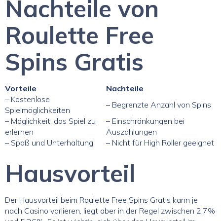
Nachteile von
Roulette Free
Spins Gratis
Vorteile
Nachteile
– Kostenlose
– Begrenzte Anzahl von Spins
Spielmöglichkeiten
– Möglichkeit, das Spiel zu
– Einschränkungen bei
erlernen
Auszahlungen
– Spaß und Unterhaltung
– Nicht für High Roller geeignet
Hausvorteil
Der Hausvorteil beim Roulette Free Spins Gratis kann je
nach Casino variieren, liegt aber in der Regel zwischen 2,7%