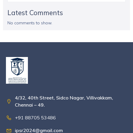
Latest Comments
No comments to show.
4/32, 40th Street, Sidco Nagar, Villivakkam,
Chennai – 49.
+91 88705 53486
ipsr2024@gmail.com