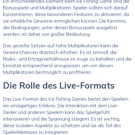
Ein entscheidendes Element beim Ice Fishing Game sind die
Bonusspiele und Multiplikatoren. Spieler sollten sich darauf
konzentrieren, diese besonderen Features zu aktivieren, da
sie erhebliche Gewinne ermöglichen können. Die Kenntnis
der Bedingungen, unter denen Bonusspiele ausgelöst
werden, ist daher von großer Bedeutung.
Das gezielte Setzen auf hohe Multiplikatoren kann die
Gewinnchancen drastisch erhöhen. Es ist sinnvoll, die
Risiko- und Ertragsverhältnisse im Auge zu behalten und die
Einsätze entsprechend anzupassen, um von diesen
Multiplikatoren bestmöglich zu profitieren.
Die Rolle des Live-Formats
Das Live-Format des Ice Fishing Games bietet den Spielern
ein einzigartiges Erlebnis. Die Interaktion mit dem Live-
Dealer und anderen Spielern kann das Spielgefühl
intensivieren und die Spannung steigern. Es ist wichtig,
diese sozialen Aspekte zu schätzen und sie als Teil des
Spielerlebnisses zu integrieren.