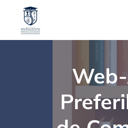
Web-
Prefer
de Comp