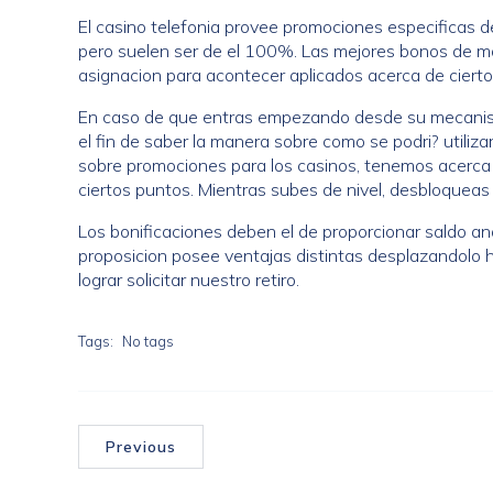
El casino telefonia provee promociones especificas d
pero suelen ser de el 100%. Las mejores bonos de mo
asignacion para acontecer aplicados acerca de ciertos
En caso de que entras empezando desde su mecanism
el fin de saber la manera sobre como se podri? utilizar
sobre promociones para los casinos, tenemos acerca
ciertos puntos. Mientras subes de nivel, desbloqueas 
Los bonificaciones deben el de proporcionar saldo an
proposicion posee ventajas distintas desplazandolo ha
lograr solicitar nuestro retiro.
Tags:
No tags
Previous