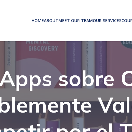
HOME
ABOUT
MEET OUR TEAM
OUR SERVICES
COUR
Apps sobre C
iblemente Va
etir por el 