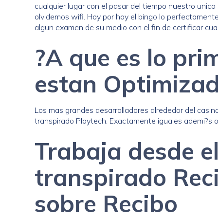
cualquier lugar con el pasar del tiempo nuestro unic
olvidemos wifi. Hoy por hoy el bingo lo perfectamente
algun examen de su medio con el fin de certificar cua
?A que es lo pr
estan Optimizad
Los mas grandes desarrolladores alrededor del casino
transpirado Playtech. Exactamente iguales ademi?s of
Trabaja desde el
transpirado Rec
sobre Recibo