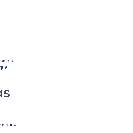
sino o
 que
as
servar a