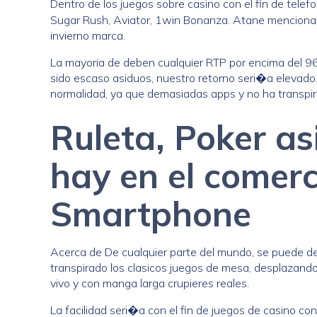
Dentro de los juegos sobre casino con el fin de tele
Sugar Rush, Aviator, 1win Bonanza. Atane menciona
invierno marca.
La mayoria de deben cualquier RTP por encima del 9
sido escaso asiduos, nuestro retorno seri�a elevado
normalidad, ya que demasiadas apps y no ha transpir
Ruleta, Poker a
hay en el comerc
Smartphone
Acerca de De cualquier parte del mundo, se puede des
transpirado los clasicos juegos de mesa, desplazandol
vivo y con manga larga crupieres reales.
La facilidad seri�a con el fin de juegos de casino con 