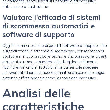
performance, senza lasciarsi trasportare da eccessivo
entusiasmo o frustrazione.
Valutare l’efficacia di sistemi
di scommessa automatici e
software di supporto
Oggi in commercio sono disponibili software di supporto che
automatizzano le strategie di scommessa, consentendo di
applicare in modo preciso le tecniche di progressione. Questi
strumenti aiutano a mantenere la disciplina e riducono i
rischi di errori umani. Tuttavia, è fondamentale scegliere
software affidabili e conoscere i limiti di ciascuna strategia,
evitando effetti negativi come l’esposizione eccessiva.
Analisi delle
caratteristiche