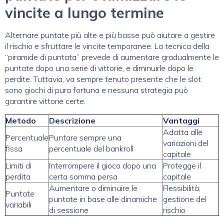
vincite a lungo termine
Alternare puntate più alte e più basse può aiutare a gestire
il rischio e sfruttare le vincite temporanee. La tecnica della
“piramide di puntata” prevede di aumentare gradualmente le
puntate dopo una serie di vittorie, e diminuirle dopo le
perdite. Tuttavia, va sempre tenuto presente che le slot
sono giochi di pura fortuna e nessuna strategia può
garantire vittorie certe.
Metodo
Descrizione
Vantaggi
Adatta alle
Percentuale
Puntare sempre una
variazioni del
fissa
percentuale del bankroll
capitale
Limiti di
Interrompere il gioco dopo una
Protegge il
perdita
certa somma persa
capitale
Aumentare o diminuire le
Flessibilità,
Puntate
puntate in base alle dinamiche
gestione del
variabili
di sessione
rischio