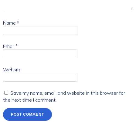
Name
*
Email
*
Website
Save my name, email, and website in this browser for
the next time I comment.