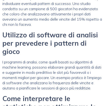
individuare eventuali pattern di successo. Uno studio
condotto su un campione di 500 giocatori ha evidenziato
che coloro che analizzavano attivamente i propri dati
avevano un aumento medio delle vincite del 15% rispetto a
chi non lo faceva.
Utilizzo di software di analisi
per prevedere i pattern di
gioco
I programmi di analisi, come quelli basati su algoritmi di
machine learning, possono elaborare grandi quantità di dati
e suggerire in modo predittivo le slot più favorevoli o i
momenti migliori per giocare. Un esempio pratico è l’impiego
di software che analizzano la frequenza delle vincite e
aiutano a pianificare le sessioni di gioco più redditizie.
Come interpretare le