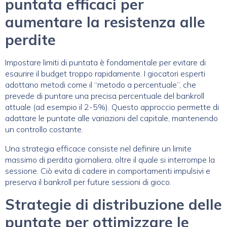
puntata efficaci per
aumentare la resistenza alle
perdite
Impostare limiti di puntata è fondamentale per evitare di
esaurire il budget troppo rapidamente. I giocatori esperti
adottano metodi come il “metodo a percentuale”, che
prevede di puntare una precisa percentuale del bankroll
attuale (ad esempio il 2-5%). Questo approccio permette di
adattare le puntate alle variazioni del capitale, mantenendo
un controllo costante.
Una strategia efficace consiste nel definire un limite
massimo di perdita giornaliera, oltre il quale si interrompe la
sessione. Ciò evita di cadere in comportamenti impulsivi e
preserva il bankroll per future sessioni di gioco.
Strategie di distribuzione delle
puntate per ottimizzare le