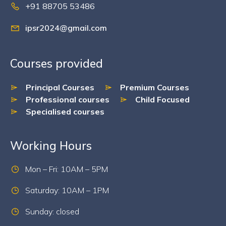
+91 88705 53486
ipsr2024@gmail.com
Courses provided
Principal Courses
Premium Courses
Professional courses
Child Focused
Specialised courses
Working Hours
Mon – Fri: 10AM – 5PM
Saturday: 10AM – 1PM
Sunday: closed