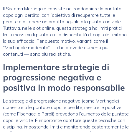
Il Sistema Martingale consiste nel raddoppiare la puntata
dopo ogni perdita, con l’obiettivo di recuperare tutte le
perdite e ottenere un profitto uguale alla puntata iniziale.
Tuttavia, nelle slot online, questa strategia ha limiti pratici: i
limiti massimi di puntata e la disponibilità di capitale limitano
la sua efficacia. Per questo motivo, varianti come il
“Martingale moderato” — che prevede aumenti più
contenuti — sono più realistiche.
Implementare strategie di
progressione negativa e
positiva in modo responsabile
Le strategie di progressione negativa (come Martingale)
aumentano le puntate dopo le perdite, mentre le positive
(come Fibonacci o Paroli) prevedono l’aumento delle puntate
dopo le vincite. È importante adottare queste tecniche con
disciplina, impostando limiti e monitorando costantemente le