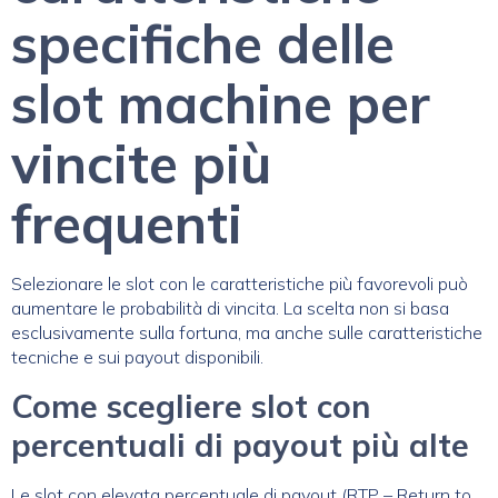
specifiche delle
slot machine per
vincite più
frequenti
Selezionare le slot con le caratteristiche più favorevoli può
aumentare le probabilità di vincita. La scelta non si basa
esclusivamente sulla fortuna, ma anche sulle caratteristiche
tecniche e sui payout disponibili.
Come scegliere slot con
percentuali di payout più alte
Le slot con elevata percentuale di payout (RTP – Return to