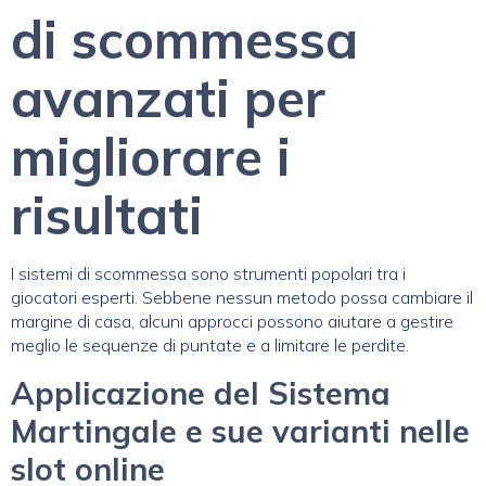
di scommessa
avanzati per
migliorare i
risultati
I sistemi di scommessa sono strumenti popolari tra i
giocatori esperti. Sebbene nessun metodo possa cambiare il
margine di casa, alcuni approcci possono aiutare a gestire
meglio le sequenze di puntate e a limitare le perdite.
Applicazione del Sistema
Martingale e sue varianti nelle
slot online