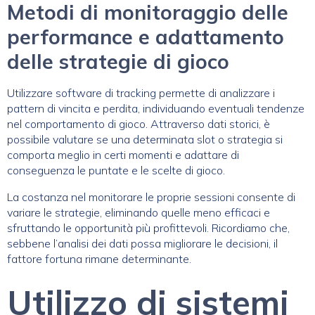
Metodi di monitoraggio delle
performance e adattamento
delle strategie di gioco
Utilizzare software di tracking permette di analizzare i
pattern di vincita e perdita, individuando eventuali tendenze
nel comportamento di gioco. Attraverso dati storici, è
possibile valutare se una determinata slot o strategia si
comporta meglio in certi momenti e adattare di
conseguenza le puntate e le scelte di gioco.
La costanza nel monitorare le proprie sessioni consente di
variare le strategie, eliminando quelle meno efficaci e
sfruttando le opportunità più profittevoli. Ricordiamo che,
sebbene l’analisi dei dati possa migliorare le decisioni, il
fattore fortuna rimane determinante.
Utilizzo di sistemi