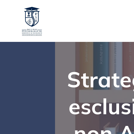
Strate
esclus
non A