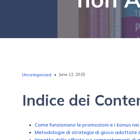
June 12, 2025
Uncategorized
Indice dei Conte
Come funzionano le promozioni e i bonus ne
Metodologie di strategia di gioco adottate d
Impatto delle offerte sui comportamenti di gi