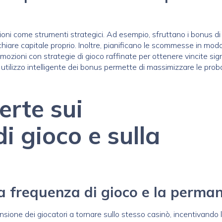
ozioni come strumenti strategici. Ad esempio, sfruttano i bonus di
chiare capitale proprio. Inoltre, pianificano le scommesse in mod
ozioni con strategie di gioco raffinate per ottenere vincite sign
utilizzo intelligente dei bonus permette di massimizzare le probab
erte sui
 gioco e sulla
a frequenza di gioco e la perma
sione dei giocatori a tornare sullo stesso casinò, incentivando 