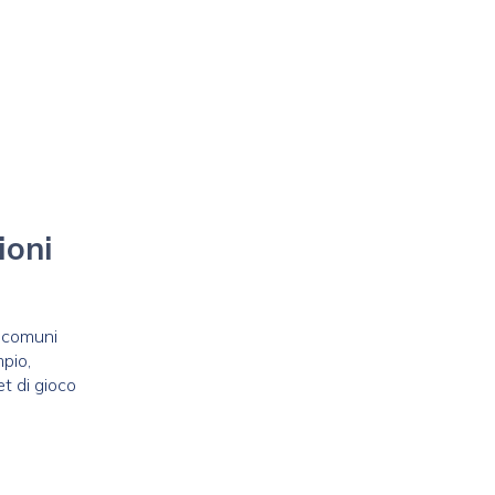
ioni
ù comuni
mpio,
t di gioco