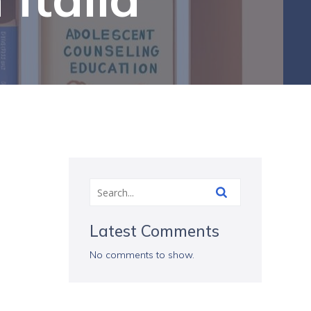
Latest Comments
No comments to show.